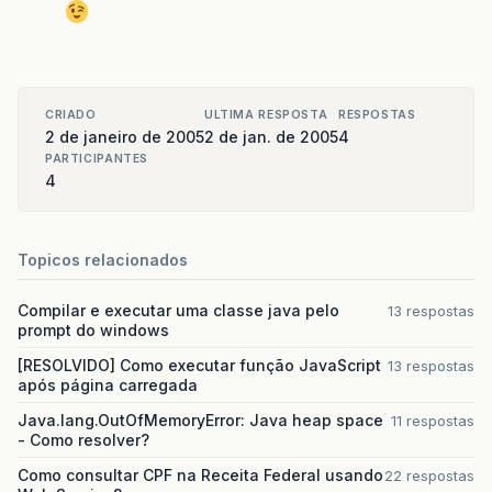
CRIADO
ULTIMA RESPOSTA
RESPOSTAS
2 de janeiro de 2005
2 de jan. de 2005
4
PARTICIPANTES
4
Topicos relacionados
Compilar e executar uma classe java pelo
13 respostas
prompt do windows
[RESOLVIDO] Como executar função JavaScript
13 respostas
após página carregada
Java.lang.OutOfMemoryError: Java heap space
11 respostas
- Como resolver?
Como consultar CPF na Receita Federal usando
22 respostas