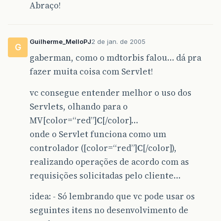
Abraço!
Guilherme_MelloPJ
2 de jan. de 2005
G
gaberman, como o mdtorbis falou… dá pra
fazer muita coisa com Servlet!
vc consegue entender melhor o uso dos
Servlets, olhando para o
MV[color=“red”]
C
[/color]…
onde o Servlet funciona como um
controlador ([color=“red”]
C
[/color]),
realizando operações de acordo com as
requisições solicitadas pelo cliente…
:idea: - Só lembrando que vc pode usar os
seguintes itens no desenvolvimento de