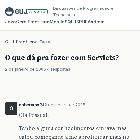
Discussoes de Programacao e
ARQUIVO
Tecnologia
Java
Geral
Front‑end
Mobile
SQL
JS
PHP
Android
GUJ
/
Front-end
/
Topico
O que dá pra fazer com Servlets?
2 de janeiro de 2005
4 respostas
gabermanPJ
2 de janeiro de 2005
G
Olá Pessoal.
Tenho alguns conhecimentos em java mas
estou começando a me aprofundar mais no