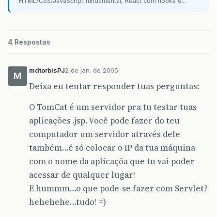
HTML/CSS/JavaScript fundamental, React com hooks e...
4 Respostas
mdtorbisPJ
2 de jan. de 2005
M
Deixa eu tentar responder tuas perguntas:
O TomCat é um servidor pra tu testar tuas
aplicações .jsp. Você pode fazer do teu
computador um servidor através dele
também…é só colocar o IP da tua máquina
com o nome da aplicaçõa que tu vai poder
acessar de qualquer lugar!
E hummm…o que pode-se fazer com Servlet?
hehehehe…tudo! =)