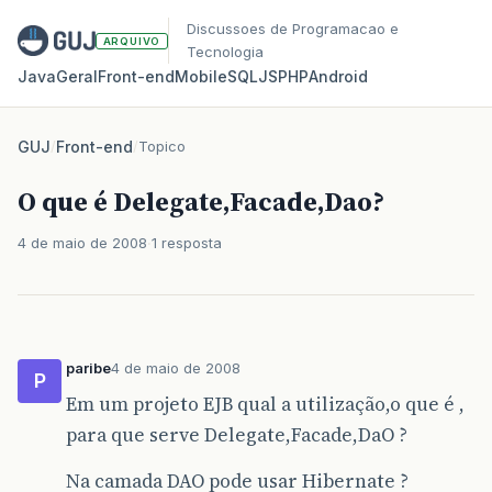
Discussoes de Programacao e
ARQUIVO
Tecnologia
Java
Geral
Front‑end
Mobile
SQL
JS
PHP
Android
GUJ
/
Front-end
/
Topico
O que é Delegate,Facade,Dao?
4 de maio de 2008
1 resposta
paribe
4 de maio de 2008
P
Em um projeto EJB qual a utilização,o que é ,
para que serve Delegate,Facade,DaO ?
Na camada DAO pode usar Hibernate ?