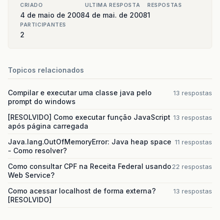
CRIADO
ULTIMA RESPOSTA
RESPOSTAS
4 de maio de 2008
4 de mai. de 2008
1
PARTICIPANTES
2
Topicos relacionados
Compilar e executar uma classe java pelo
13 respostas
prompt do windows
[RESOLVIDO] Como executar função JavaScript
13 respostas
após página carregada
Java.lang.OutOfMemoryError: Java heap space
11 respostas
- Como resolver?
Como consultar CPF na Receita Federal usando
22 respostas
Web Service?
Como acessar localhost de forma externa?
13 respostas
[RESOLVIDO]