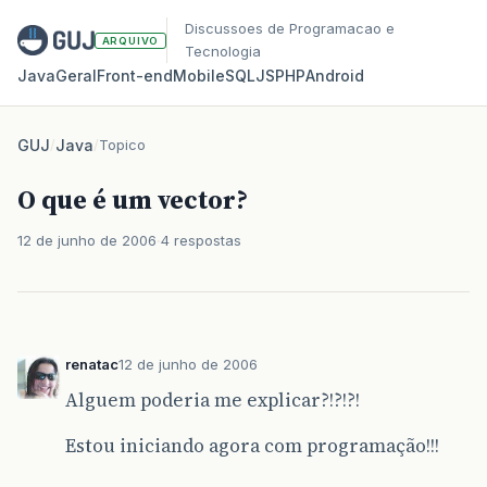
Discussoes de Programacao e
ARQUIVO
Tecnologia
Java
Geral
Front‑end
Mobile
SQL
JS
PHP
Android
GUJ
/
Java
/
Topico
O que é um vector?
12 de junho de 2006
4 respostas
renatac
12 de junho de 2006
Alguem poderia me explicar?!?!?!
Estou iniciando agora com programação!!!