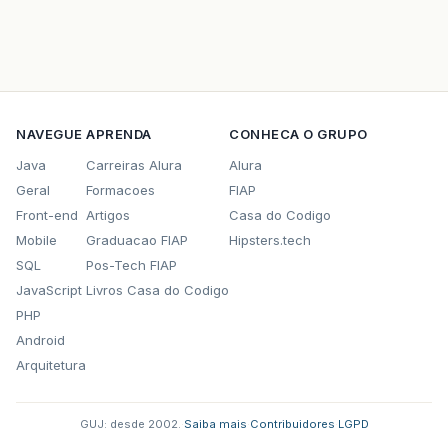
NAVEGUE
APRENDA
CONHECA O GRUPO
Java
Carreiras Alura
Alura
Geral
Formacoes
FIAP
Front-end
Artigos
Casa do Codigo
Mobile
Graduacao FIAP
Hipsters.tech
SQL
Pos-Tech FIAP
JavaScript
Livros Casa do Codigo
PHP
Android
Arquitetura
GUJ: desde 2002.
·
Saiba mais
·
Contribuidores
·
LGPD