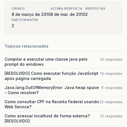
CRIADO
ULTIMA RESPOSTA
RESPOSTAS
8 de março de 2010
8 de mar. de 2010
2
PARTICIPANTES
2
Topicos relacionados
Compilar e executar uma classe java pelo
13 respostas
prompt do windows
[RESOLVIDO] Como executar função JavaScript
13 respostas
após página carregada
Java.lang.OutOfMemoryError: Java heap space
11 respostas
- Como resolver?
Como consultar CPF na Receita Federal usando
22 respostas
Web Service?
Como acessar localhost de forma externa?
13 respostas
[RESOLVIDO]