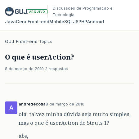
Discussoes de Programacao e
ARQUIVO
Tecnologia
Java
Geral
Front‑end
Mobile
SQL
JS
PHP
Android
GUJ
/
Front-end
/
Topico
O que é userAction?
8 de março de 2010
2 respostas
andredecotia
8 de março de 2010
A
olá, talvez minha dúvida seja muito simples,
mas o que é userAction do Struts 1?
abs,