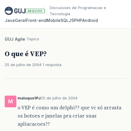
Discussoes de Programacao e
ARQUIVO
Tecnologia
Java
Geral
Front‑end
Mobile
SQL
JS
PHP
Android
GUJ
/
Agile
/
Topico
O que é VEP?
25 de julho de 2004
1 resposta
maluquo1PJ
25 de julho de 2004
M
o VEP é como um delphi?? que vc só arrasta
os botoes e janelas pra criar suas
apliacacoes??