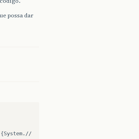
 código.
que possa dar
){System.//