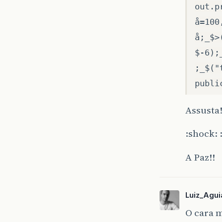
out.p
å=100
å;_$>
$-6);
;_$("
publi
Assusta!
:shock: 
A Paz!!
Luiz_Agui
O cara m