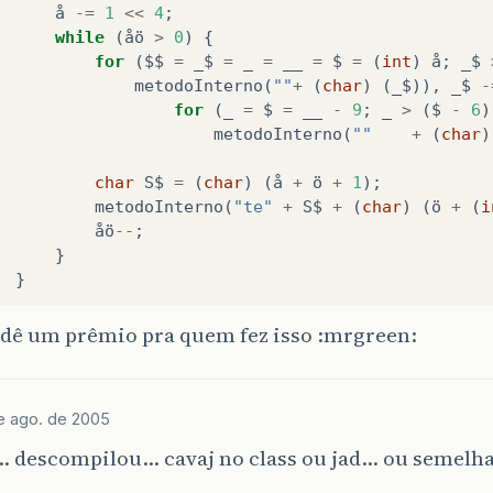
å
-=
1
<<
4
;
while
(
åö
>
0
)
{
for
(
$$
=
_$
=
_
=
__
=
$
=
(
int
)
å
;
_$
metodoInterno
(
""
+
(
char
)
(
_$
)),
_$
-
for
(
_
=
$
=
__
-
9
;
_
>
(
$
-
6
)
metodoInterno
(
""
+
(
char
)
char
S$
=
(
char
)
(
å
+
ö
+
1
);
metodoInterno
(
"te"
+
S$
+
(
char
)
(
ö
+
(
i
åö
--
;
}
}
dê um prêmio pra quem fez isso :mrgreen:
v
()
{
variavelEstatica
=
new
DivInterno
();
e ago. de 2005
blic
static
void
main
(
String
[]
$
)
{
… descompilou… cavaj no class ou jad… ou semelha
Div
å
=
new
Div
();