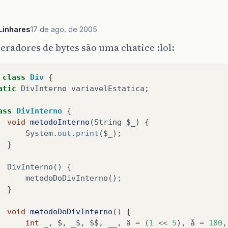
Linhares
17 de ago. de 2005
eradores de bytes são uma chatice :lol:
class
Div
{
atic
DivInterno
variavelEstatica
;
ass
DivInterno
{
void
metodoInterno
(
String
$_
)
{
System
.
out
.
print
(
$_
);
}
DivInterno
()
{
metodoDoDivInterno
();
}
void
metodoDoDivInterno
()
{
int
_
,
$
,
_$
,
$$
,
__
,
ä
=
(
1
<<
5
),
å
=
100
,