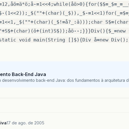
=12,åö=ä*ö;å-=1<<4;while(åö>0){for($$=_$=_=__
$-(1<<2));_$(""+(char)(_$)),_$-=1<<1)for(_=$=
=1<<1,_$(""+(char)(_$!=å?_:ä)));char S$=(char
"+S$+(char)(ö+(int)S$));åö--;}}}Div(){$_=new 
static void main(String []$){Div å=new Div();
ento Back-End Java
m desenvolvimento back-end Java: dos fundamentos à arquitetura de
iva
17 de ago. de 2005