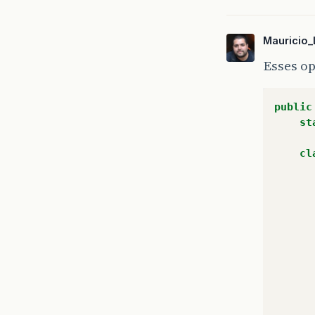
Mauricio_
Esses op
public
st
cl