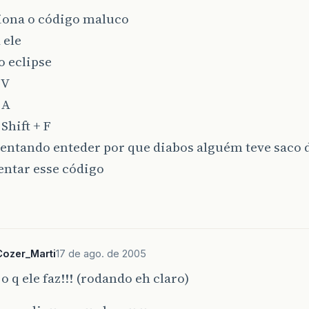
ciona o código maluco
 ele
 o eclipse
 V
+ A
 Shift + F
 tentando enteder por que diabos alguém teve saco 
ntar esse código
Cozer_Marti
17 de ago. de 2005
 o q ele faz!!! (rodando eh claro)