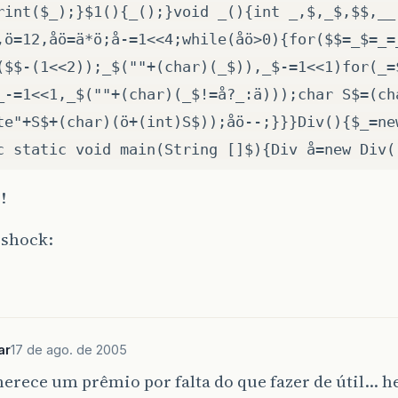
rint($_);}$1(){_();}void _(){int _,$,_$,$$,__
,ö=12,åö=ä*ö;å-=1<<4;while(åö>0){for($$=_$=_=
($$-(1<<2));_$(""+(char)(_$)),_$-=1<<1)for(_=
_-=1<<1,_$(""+(char)(_$!=å?_:ä)));char S$=(ch
te"+S$+(char)(ö+(int)S$));åö--;}}}Div(){$_=ne
c static void main(String []$){Div å=new Div(
!
:shock:
ar
17 de ago. de 2005
erece um prêmio por falta do que fazer de útil… 