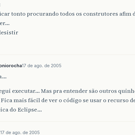
:
ficar tonto procurando todos os construtores afim d
der…
desistir
oniorocha
17 de ago. de 2005
a…
egui executar… Mas pra entender são outros quin
Fica mais fácil de ver o código se usar o recurso 
ica do Eclipse…
s
17 de ago. de 2005