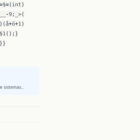
=$=(int)
__-9;_>(
)(å+ö+1)
$1();}
}}
 sistemas...