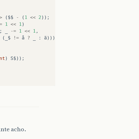
>
(
$$
-
(
1
<<
2
));
=
1
<<
1
)
;
_
-=
1
<<
1
,
(
_$
!=
å
?
_
:
ä
)));
nt
)
S$
));
nte acho.