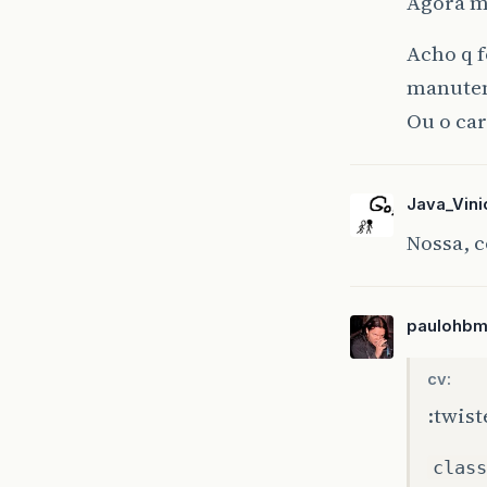
Agora me
Acho q f
manuten
Ou o car
Java_Vini
Nossa, c
paulohbm
cv:
:twist
class