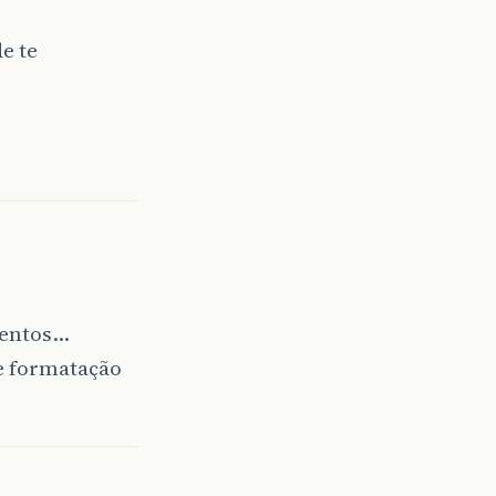
e te
hentos…
de formatação