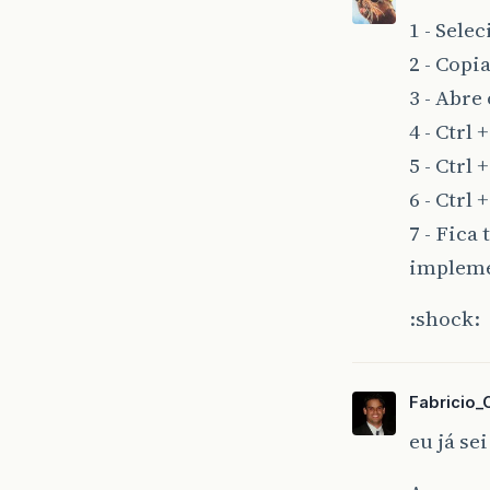
1 - Sele
2 - Copia
3 - Abre
4 - Ctrl +
5 - Ctrl 
6 - Ctrl +
7 - Fica
impleme
:shock:
Fabricio_
eu já sei