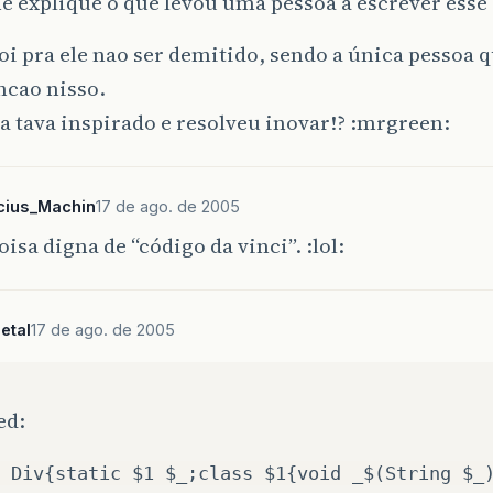
 explique o que levou uma pessoa a escrever esse
oi pra ele nao ser demitido, sendo a única pessoa 
cao nisso.
a tava inspirado e resolveu inovar!? :mrgreen:
cius_Machin
17 de ago. de 2005
oisa digna de “código da vinci”. :lol:
etal
17 de ago. de 2005
ed:
 Div{static $1 $_;class $1{void _$(String $_