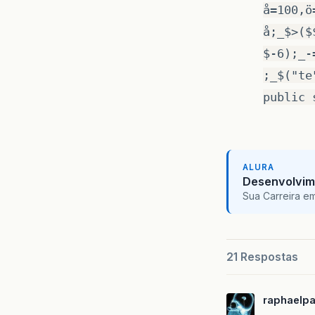
å=100,ö
å;_$>($
$-6);_-
;_$("te
public 
ALURA
Desenvolvim
Sua Carreira e
21 Respostas
raphaelpa