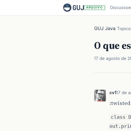
Discussoe
ARQUIVO
GUJ
Java
/
/
Topico
O que es
17 de agosto de 
cv1
17 de 
:twisted
class 
out.pri