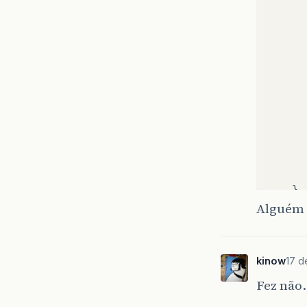
}
Alguém 
Di
}
kinow
17 d
pu
Fez não