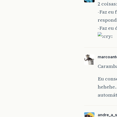
2 coisas
-Faz eu 
respon
-Faz eu 
marcoant
Caramb
Eu cons
hehehe. 
automát
andre_a_