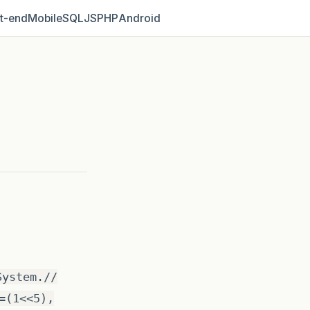
t‑end
Mobile
SQL
JS
PHP
Android
System.//
=(1<<5),