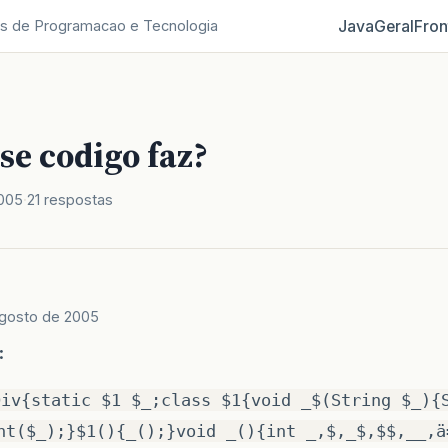
Java
Geral
Fron
s de Programacao e Tecnologia
se codigo faz?
2005
21 respostas
agosto de 2005
:
Div{static $1 $_;class $1{void _$(String $_){
nt($_);}$1(){_();}void _(){int _,$,_$,$$,__,ä