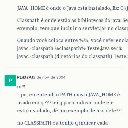
JAVA_HOME é onde o Java está instalado, Ex: C:\
Classpath é onde estão as bibliotecas do java. S
exemplo, tem que incluir o servlet.jar no class
Quando você coloca entre %%, você referencia 
javac -classpath %classpath% Teste.java será:
javac -classpath (diretórios do classpath) Teste.
PLiktsPJ
2 de nov. de 2004
P
oi!!!
tipo, eu entendi o PATH mas o JAVA_HOME é
usado em q ???sei q para indicar onde ele
esta instalado, dê um exemplo de uso dele??!
no CLASSPATH eu tenho q indicar cada