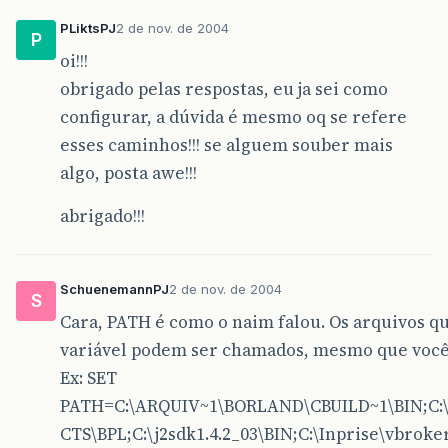
PLiktsPJ
2 de nov. de 2004
P
oi!!!
obrigado pelas respostas, eu ja sei como
configurar, a dúvida é mesmo oq se refere
esses caminhos!!! se alguem souber mais
algo, posta awe!!!
abrigado!!!
SchuenemannPJ
2 de nov. de 2004
S
Cara, PATH é como o naim falou. Os arquivos q
variável podem ser chamados, mesmo que você 
Ex: SET
PATH=C:\ARQUIV~1\BORLAND\CBUILD~1\BIN;C:
CTS\BPL;C:\j2sdk1.4.2_03\BIN;C:\Inprise\vbroke