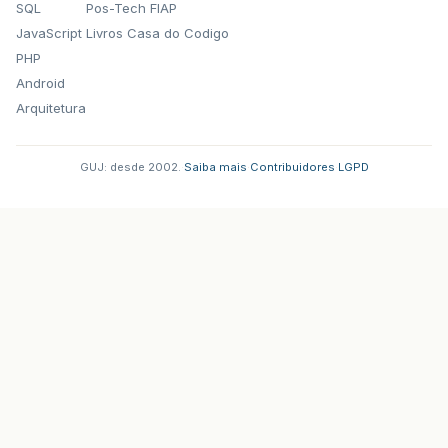
SQL
Pos-Tech FIAP
JavaScript
Livros Casa do Codigo
PHP
Android
Arquitetura
GUJ: desde 2002.
·
Saiba mais
·
Contribuidores
·
LGPD