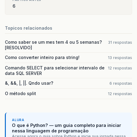
6
Topicos relacionados
Como saber se um mes tem 4 ou 5 semanas?
31 respostas
[RESOLVIDO]
Como converter inteiro para string!
13 respostas
Comando SELECT para selecionar intervalo de
12 respostas
data SQL SERVER
&, &&, |, ||. Qndo usar?
6 respostas
O método split
12 respostas
ALURA
O que é Python? — um guia completo para iniciar
nessa linguagem de programação
Acesse agora o guia sobre Python e inicie sua jornada nessa