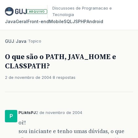
Discussoes de Programacao e
ARQUIVO
Tecnologia
Java
Geral
Front‑end
Mobile
SQL
JS
PHP
Android
GUJ
/
Java
/
Topico
O que são o PATH, JAVA_HOME e
CLASSPATH?
2 de novembro de 2004
8 respostas
PLiktsPJ
2 de novembro de 2004
P
oi!!
sou iniciante e tenho umas dúvidas, o que