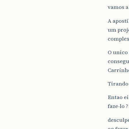
vamos a
A aposti
um proje
complex
O unico
consegui
Carrinh
Tirando 
Entao ei
faze-lo ?
desculp
oq fazer