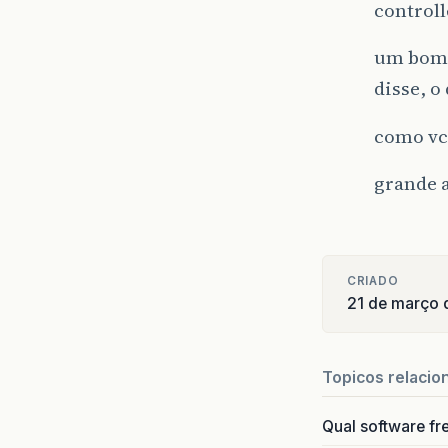
controll
um bom 
disse, o
como vc 
grande 
CRIADO
21 de março 
Topicos relacio
Qual software fr