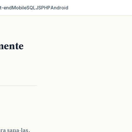
t‑end
Mobile
SQL
JS
PHP
Android
mente
ra sana-las,