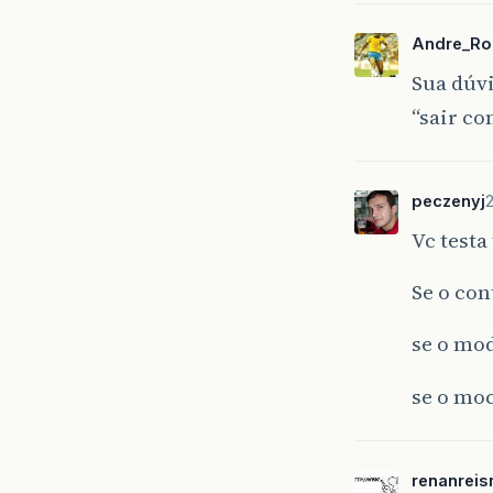
Andre_Ro
Sua dúvi
“sair c
peczenyj
2
Vc testa
Se o con
se o mo
se o mo
renanreis