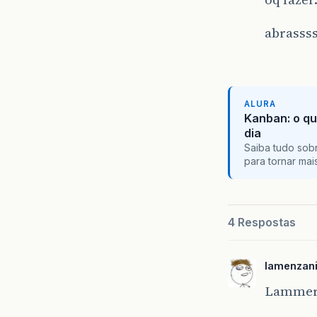
abrasss
ALURA
Kanban: o qu
dia
Saiba tudo sobr
para tornar ma
4 Respostas
lamenzan
Lamme