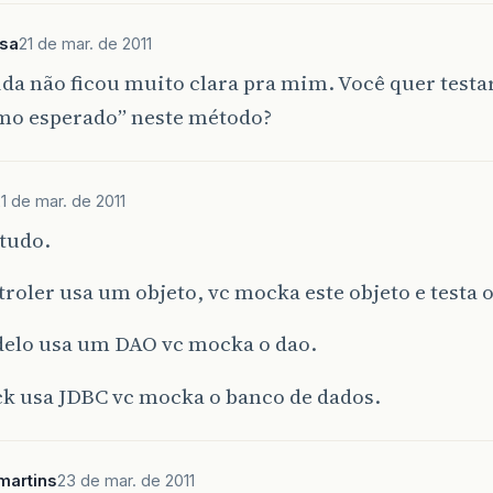
sa
21 de mar. de 2011
da não ficou muito clara pra mim. Você quer testar
omo esperado” neste método?
1 de mar. de 2011
 tudo.
troler usa um objeto, vc mocka este objeto e testa o
delo usa um DAO vc mocka o dao.
ck usa JDBC vc mocka o banco de dados.
martins
23 de mar. de 2011