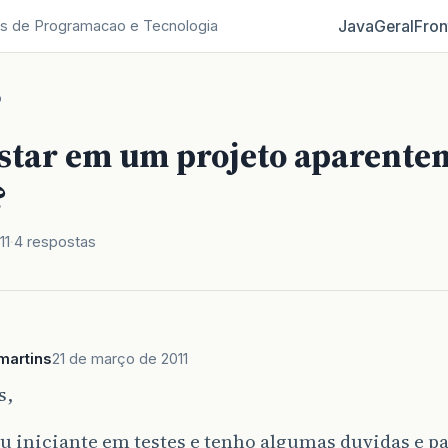
Java
Geral
Fron
s de Programacao e Tecnologia
o
estar em um projeto aparente
?
11
4 respostas
martins
21 de março de 2011
s,
u iniciante em testes e tenho algumas duvidas e pa