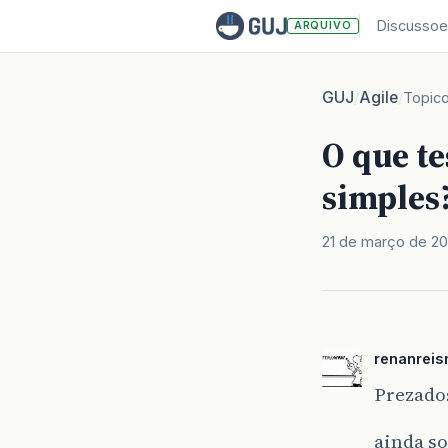
Discussoe
ARQUIVO
GUJ
Agile
/
/
Topic
O que t
simples
21 de março de 20
renanreis
Prezado
ainda so