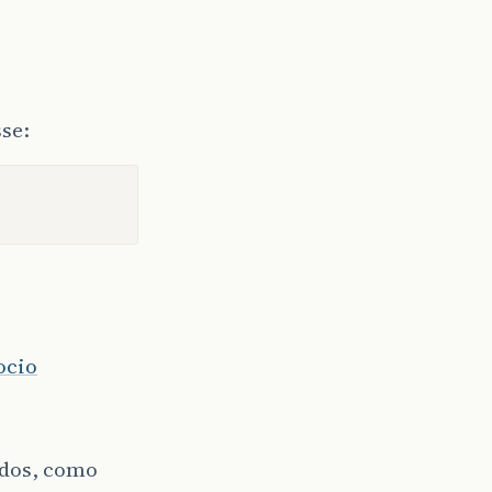
se:
ocio
ados, como