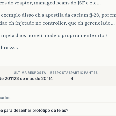
ers do vraptor, managed beans do JSF e etc…
exemplo disso eh a apostila da caelum fj-28, pore
 dao eh injetado no controller, que eh gerenciado…
injeta daos no seu modelo propriamente dito ?
abrassss
ULTIMA RESPOSTA
RESPOSTAS
PARTICIPANTES
de 2011
23 de mar. de 2011
4
4
nados
ee para desenhar protótipo de telas?