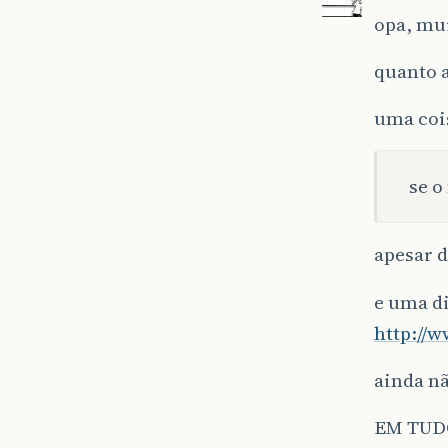
opa, mu
quanto a
uma coi
se o
apesar d
e uma d
http://
ainda n
EM TUDO