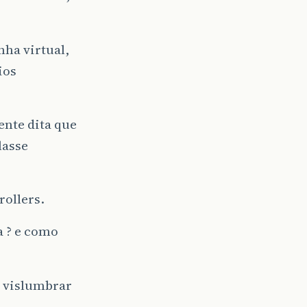
nha virtual,
ios
ente dita que
lasse
rollers.
a ? e como
i vislumbrar