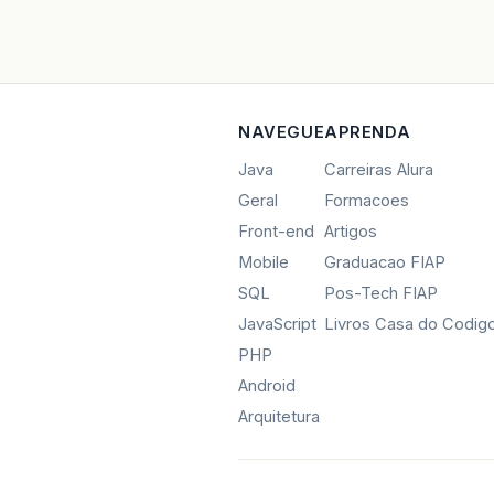
NAVEGUE
APRENDA
Java
Carreiras Alura
Geral
Formacoes
Front-end
Artigos
Mobile
Graduacao FIAP
SQL
Pos-Tech FIAP
JavaScript
Livros Casa do Codig
PHP
Android
Arquitetura