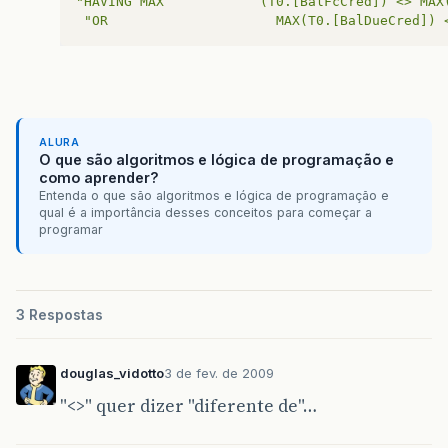
"HAVING MAX            (T0.[BalFcCred]) <> MAX
"OR                     MAX(T0.[BalDueCred]) 
ALURA
O que são algoritmos e lógica de programação e
como aprender?
Entenda o que são algoritmos e lógica de programação e
qual é a importância desses conceitos para começar a
programar
3 Respostas
douglas_vidotto
3 de fev. de 2009
"<>" quer dizer "diferente de"…