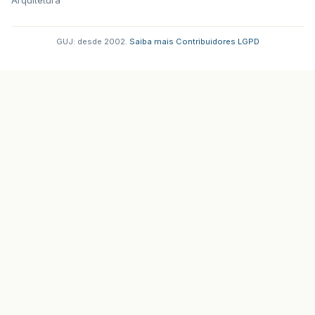
GUJ: desde 2002.
·
Saiba mais
·
Contribuidores
·
LGPD