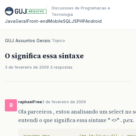
Discussoes de Programacao e
ARQUIVO
Tecnologia
Java
Geral
Front‑end
Mobile
SQL
JS
PHP
Android
GUJ
/
Assuntos Gerais
/
Topico
O significa essa sintaxe
3 de fevereiro de 2009
3 respostas
raphaelFree
3 de fevereiro de 2009
R
Ola parceiros , estou analisando um select no s
entendi o que significa essa sintaxe
" <>"
. p.ex.