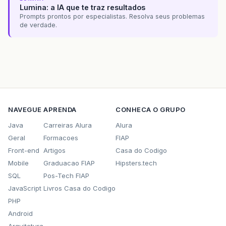
Lumina: a IA que te traz resultados
Prompts prontos por especialistas. Resolva seus problemas
de verdade.
NAVEGUE
APRENDA
CONHECA O GRUPO
Java
Carreiras Alura
Alura
Geral
Formacoes
FIAP
Front-end
Artigos
Casa do Codigo
Mobile
Graduacao FIAP
Hipsters.tech
SQL
Pos-Tech FIAP
JavaScript
Livros Casa do Codigo
PHP
Android
Arquitetura