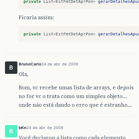
private
List
<
EstFmtDetAprPon
>
gerarDetalhesApu
Ficaria assim:
private
List
<
EstFmtDetAprPon
>
gerarDetalhesApu
BrunoCarlo
24 de abr. de 2009
B
Ola,
Bom, vc recebe umas lista de arrays, e depois
no for vc o trata como um simples objeto…
onde não está dando o erro que é estranho…
bKn
24 de abr. de 2009
B
Você declarou a lista como cada elemento