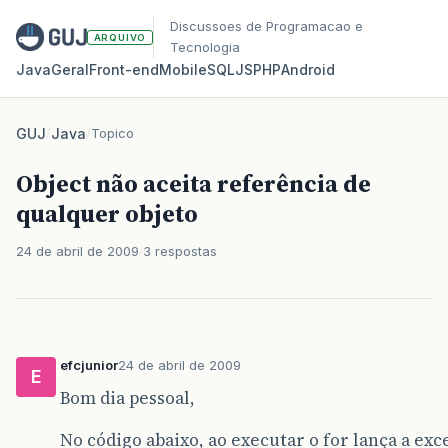
Discussoes de Programacao e
ARQUIVO
Tecnologia
Java
Geral
Front‑end
Mobile
SQL
JS
PHP
Android
GUJ
/
Java
/
Topico
Object não aceita referência de
qualquer objeto
24 de abril de 2009
3 respostas
efcjunior
24 de abril de 2009
E
Bom dia pessoal,
No código abaixo, ao executar o for lança a exc