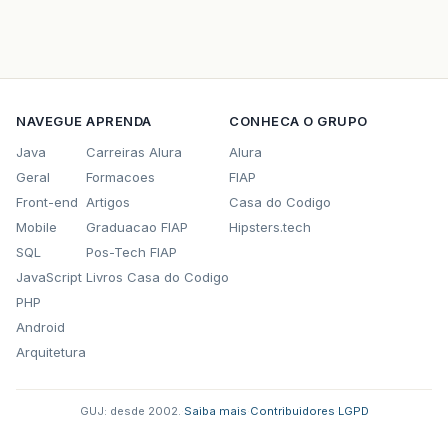
NAVEGUE
APRENDA
CONHECA O GRUPO
Java
Carreiras Alura
Alura
Geral
Formacoes
FIAP
Front-end
Artigos
Casa do Codigo
Mobile
Graduacao FIAP
Hipsters.tech
SQL
Pos-Tech FIAP
JavaScript
Livros Casa do Codigo
PHP
Android
Arquitetura
GUJ: desde 2002.
·
Saiba mais
·
Contribuidores
·
LGPD