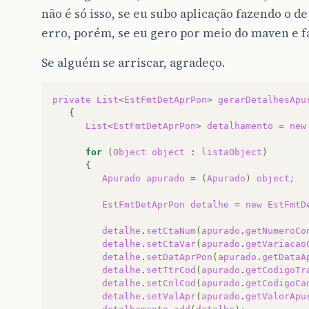
não é só isso, se eu subo aplicação fazendo o d
erro, porém, se eu gero por meio do maven e faç
Se alguém se arriscar, agradeço.
private
List
<
EstFmtDetAprPon
>
gerarDetalhesApu
List
<
EstFmtDetAprPon
>
detalhamento
=
new
for
(
Object
object
:
listaObject
)
Apurado
apurado
=
(
Apurado
)
object
;
EstFmtDetAprPon
detalhe
=
new
EstFmtD
detalhe
.
setCtaNum
(
apurado
.
getNumeroCo
detalhe
.
setCtaVar
(
apurado
.
getVariacao
detalhe
.
setDatAprPon
(
apurado
.
getDataA
detalhe
.
setTtrCod
(
apurado
.
getCodigoTr
detalhe
.
setCnlCod
(
apurado
.
getCodigoCa
detalhe
.
setValApr
(
apurado
.
getValorApu