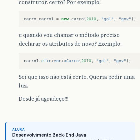
construtor. certo? Por exemplo:
carro
carro1
=
new
carro
(
2010
,
"gol"
,
"gnv"
);
e quando vou chamar o método preciso
declarar os atributos de novo? Exemplo:
carro1
.
eficienciaCarro
(
2010
,
"gol"
,
"gnv"
);
Sei que isso não está certo. Queria pedir uma
luz.
Desde já agradeço!!!
ALURA
Desenvolvimento Back-End Java