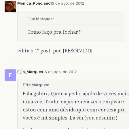
Monica_Ponciano
16 de ago. de 2012
F?io Marques:
Como faço pra fechar?
edita o 1º post, poe [RESOLVIDO]
F_io_Marques
16 de ago. de 2012
F
F?io Marques:
Fala galera. Queria pedir ajuda de vocês mais
uma vez. Tenho experiencia zero em java e
estou com uma dúvida que com certeza pra
vocês é mt simples. Lá vai.(vou resumir)