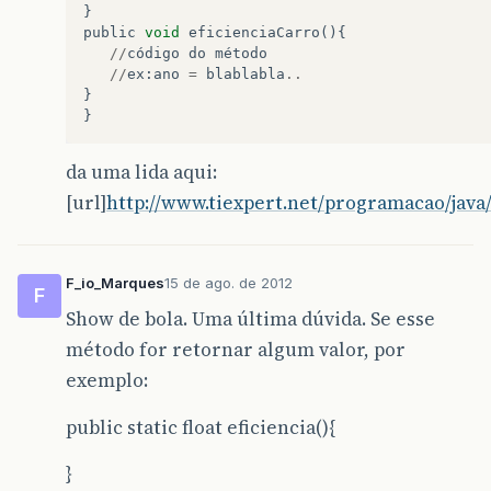
}
public
void
eficienciaCarro
(){
//
código
do
método
//
ex
:
ano
=
blablabla
..
}
}
da uma lida aqui:
[url]
http://www.tiexpert.net/programacao/java/
F_io_Marques
15 de ago. de 2012
F
Show de bola. Uma última dúvida. Se esse
método for retornar algum valor, por
exemplo:
public static float eficiencia(){
}