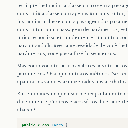
terá que instanciar a classe carro sem a pass
this
.
pModelo
=
pModelo
;
}
construiu a classe com apenas um construtor, i
instanciar a classe com a passagem dos parâme
public
void
setPCombustivel
(
String
pCombus
this
.
pCombustivel
=
pCombustivel
;
construtor com a passagem de parâmetros, este
}
único, e por isso eu implementei um outro con
/* O método eficienciaCarro tem que ser um
para quando houver a necessidade de você inst
        que retorne algum valor, algum nível, 
parâmetros, você possa fazê-lo sem erros.
public
int
eficienciaCarro
()
{
int
nivel
=
0
;
Mas como vou atribuir os valores aos atributos 
// fazendo cálculos usando a recursivi
switch
(
getPAno
())
{
parâmetros ? É ai que entra os métodos “setters
case
1995
:
nivel
=
1
;
break
;
apanhar os valores armazenados nos atributos.
case
2000
:
nivel
=
5
;
break
;
......
}
Eu tenho mesmo que usar o encapsulamento dos
if
(
getPCombustivel
().
equals
(
"gasolina
diretamente públicos e acessá-los diretament
nivel
+=
20
;
//
abaixo ?
}
// blablablabla
return
nivel
;
public
class
Carro
{