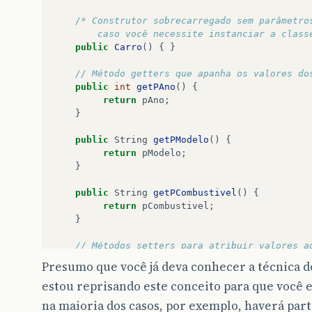
/* Construtor sobrecarregado sem parâmetro
        caso você necessite instanciar a class
public
Carro
()
{
}
// Método getters que apanha os valores do
public
int
getPAno
()
{
return
pAno
;
}
public
String
getPModelo
()
{
return
pModelo
;
}
public
String
getPCombustivel
()
{
return
pCombustivel
;
}
// Métodos setters para atribuir valores a
public
void
setPAno
(
int
pAno
)
{
Presumo que você já deva conhecer a técnica 
this
.
pAno
=
pAno
;
estou reprisando este conceito para que você 
}
na maioria dos casos, por exemplo, haverá part
public
void
setPModelo
(
String
pModelo
)
{