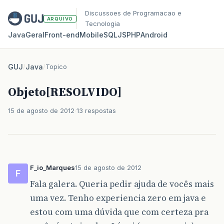
Discussoes de Programacao e
ARQUIVO
Tecnologia
Java
Geral
Front‑end
Mobile
SQL
JS
PHP
Android
GUJ
/
Java
/
Topico
Objeto[RESOLVIDO]
15 de agosto de 2012
13 respostas
F_io_Marques
15 de agosto de 2012
F
Fala galera. Queria pedir ajuda de vocês mais
uma vez. Tenho experiencia zero em java e
estou com uma dúvida que com certeza pra