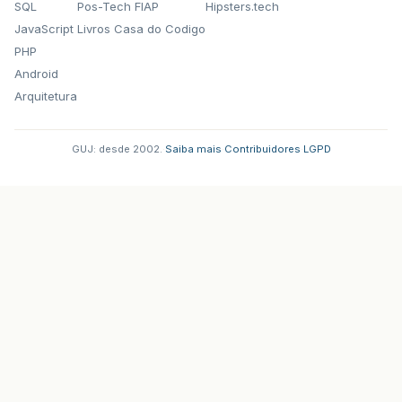
SQL
Pos-Tech FIAP
Hipsters.tech
JavaScript
Livros Casa do Codigo
PHP
Android
Arquitetura
GUJ: desde 2002.
·
Saiba mais
·
Contribuidores
·
LGPD