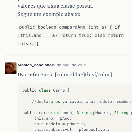
valores que a sua classe possui.
Segue um exemplo abaixo:
public boolean comparaAno (int a) { if
(this.ano == a) return true; else return
false; }
Monica_Ponciano
15 de ago. de 2012
Usa referência [color=blue]this[/color]
public
class
Carro
{
//
declara
as
variáveis
ano
,
modelo
,
combus
public
carro
(
int
pAno
,
String
pModelo
,
String
this
.
ano
=
pAno
;
this
.
modelo
=
pModelo
;
this
.
combustivel
=
pCombustivel
;