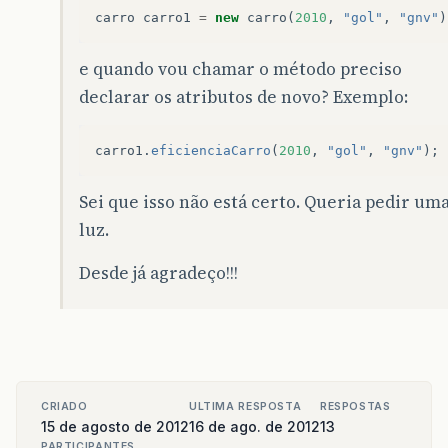
carro
carro1
=
new
carro
(
2010
,
"gol"
,
"gnv"
)
e quando vou chamar o método preciso
declarar os atributos de novo? Exemplo:
carro1
.
eficienciaCarro
(
2010
,
"gol"
,
"gnv"
);
Sei que isso não está certo. Queria pedir um
luz.
Desde já agradeço!!!
CRIADO
ULTIMA RESPOSTA
RESPOSTAS
15 de agosto de 2012
16 de ago. de 2012
13
PARTICIPANTES