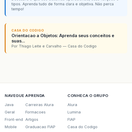
tipos. Aprenda tudo de forma clara e objetiva. Não perca
tempo!
CASA DO CODIGO
Orientacao a Objetos: Aprenda seus conceitos e
suas...
Por Thiago Leite e Carvalho — Casa do Codigo
NAVEGUE
APRENDA
CONHECA O GRUPO
Java
Carreiras Alura
Alura
Geral
Formacoes
Lumina
Front-end
Artigos
FIAP
Mobile
Graduacao FIAP
Casa do Codigo