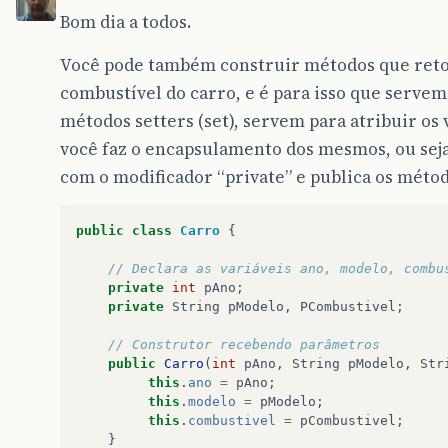
Bom dia a todos.
Você pode também construir métodos que retor
combustível do carro, e é para isso que servem 
métodos setters (set), servem para atribuir os 
você faz o encapsulamento dos mesmos, ou seja
com o modificador “private” e publica os método
public
class
Carro
{
// Declara as variáveis ano, modelo, combu
private
int
pAno
;
private
String
pModelo
,
PCombustivel
;
// Construtor recebendo parâmetros
public
Carro
(
int
pAno
,
String
pModelo
,
Str
this
.
ano
=
pAno
;
this
.
modelo
=
pModelo
;
this
.
combustivel
=
pCombustivel
;
}