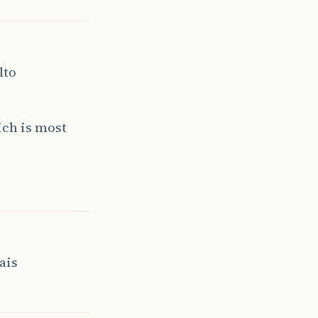
lto
ich is most
ais