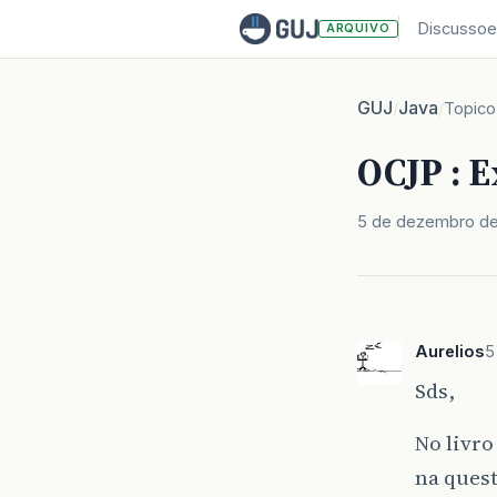
Discussoe
ARQUIVO
GUJ
Java
/
/
Topico
OCJP : E
5 de dezembro de
Aurelios
5
Sds,
No livro
na quest