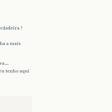
rdadeira ?
lha a mais
iva…
 eu tenho aqui