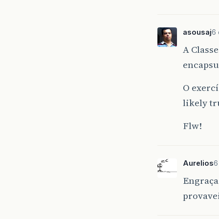
asousaj
6 
A Classe
encapsu
O exercí
likely t
Flw!
Aurelios
6
Engraça
provavei