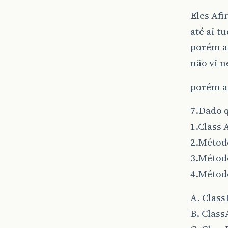
Eles Afi
até ai t
porém a 
não vi 
porém a 
7.Dado q
1.Class
2.Método
3.Método
4.Método
A. Class
B. Clas