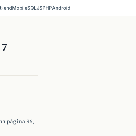
t‑end
Mobile
SQL
JS
PHP
Android
 7
 na página 96,