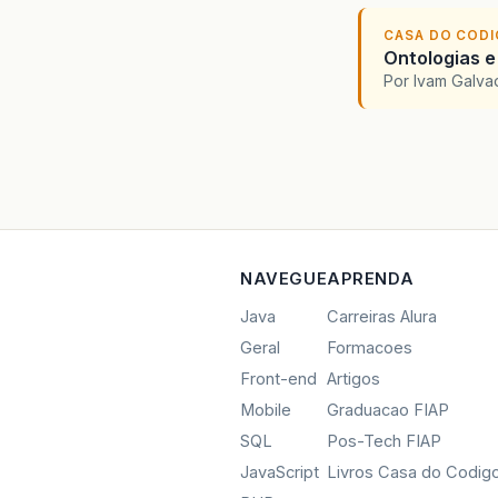
CASA DO COD
Ontologias e
Por Ivam Galva
NAVEGUE
APRENDA
Java
Carreiras Alura
Geral
Formacoes
Front-end
Artigos
Mobile
Graduacao FIAP
SQL
Pos-Tech FIAP
JavaScript
Livros Casa do Codig