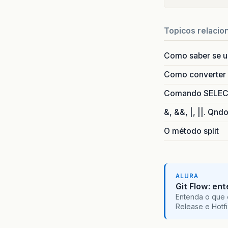
Topicos relacio
Como saber se 
Como converter i
Comando SELECT 
&, &&, |, ||. Qnd
O método split
ALURA
Git Flow: en
Entenda o que 
Release e Hotf