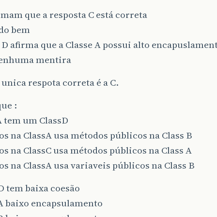
rmam que a resposta C está correta
udo bem
D afirma que a Classe A possui alto encapuslamen
nenhuma mentira
unica respota correta é a C.
ue :
 A tem um ClassD
s na ClassA usa métodos públicos na Class B
s na ClassC usa métodos públicos na Class A
s na ClassA usa variaveis públicos na Class B
D tem baixa coesão
sA baixo encapsulamento