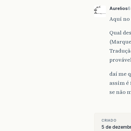
Aurelios
6
Aqui no 
Qual des
(Marque 
Tradução
provável
daí me 
assim é 
se não m
CRIADO
5 de dezembr