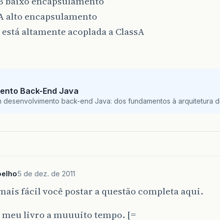
sB baixo encapsulamento
sA alto encapsulamento
 está altamente acoplada a ClassA
ento Back-End Java
m desenvolvimento back-end Java: dos fundamentos à arquitetura de
oelho
5 de dez. de 2011
mais fácil você postar a questão completa aqui.
 meu livro a muuuito tempo. [=