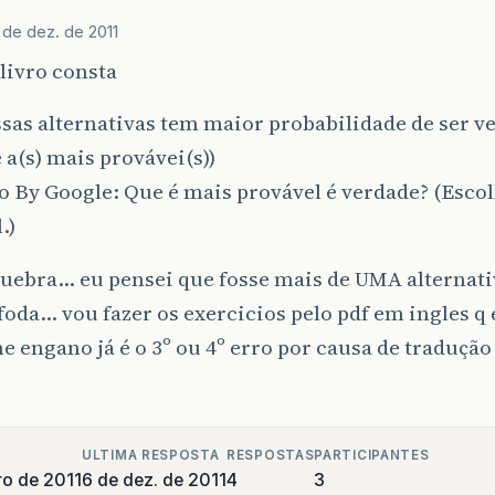
 de dez. de 2011
livro consta
sas alternativas tem maior probabilidade de ser ve
a(s) mais provávei(s))
 By Google: Que é mais provável é verdade? (Esco
.)
quebra… eu pensei que fosse mais de UMA alternat
foda… vou fazer os exercicios pelo pdf em ingles q
e engano já é o 3º ou 4º erro por causa de tradução
ULTIMA RESPOSTA
RESPOSTAS
PARTICIPANTES
o de 2011
6 de dez. de 2011
4
3