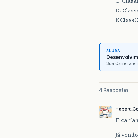
C. Clas
D. Clas
E ClassC
ALURA
Desenvolvim
Sua Carreira e
4 Respostas
Hebert_C
Ficaria 
Já vendo