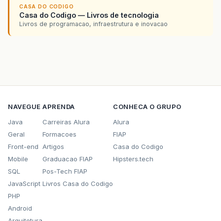
CASA DO CODIGO
Casa do Codigo — Livros de tecnologia
Livros de programacao, infraestrutura e inovacao
NAVEGUE
APRENDA
CONHECA O GRUPO
Java
Carreiras Alura
Alura
Geral
Formacoes
FIAP
Front-end
Artigos
Casa do Codigo
Mobile
Graduacao FIAP
Hipsters.tech
SQL
Pos-Tech FIAP
JavaScript
Livros Casa do Codigo
PHP
Android
Arquitetura