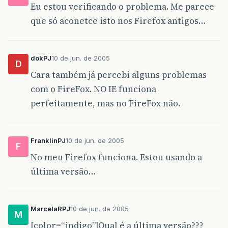
Eu estou verificando o problema. Me parece
que só aconetce isto nos Firefox antigos…
dokPJ
10 de jun. de 2005
D
Cara também já percebi alguns problemas
com o FireFox. NO IE funciona
perfeitamente, mas no FireFox não.
FranklinPJ
10 de jun. de 2005
F
No meu Firefox funciona. Estou usando a
última versão…
MarcelaRPJ
10 de jun. de 2005
M
[color=“indigo”]Qual é a última versão???