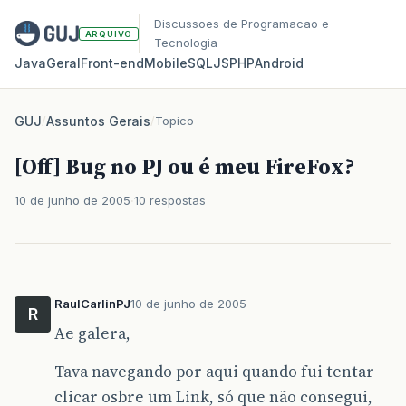
Discussoes de Programacao e
ARQUIVO
Tecnologia
Java
Geral
Front‑end
Mobile
SQL
JS
PHP
Android
GUJ
/
Assuntos Gerais
/
Topico
[Off] Bug no PJ ou é meu FireFox?
10 de junho de 2005
10 respostas
RaulCarlinPJ
10 de junho de 2005
R
Ae galera,
Tava navegando por aqui quando fui tentar
clicar osbre um Link, só que não consegui,