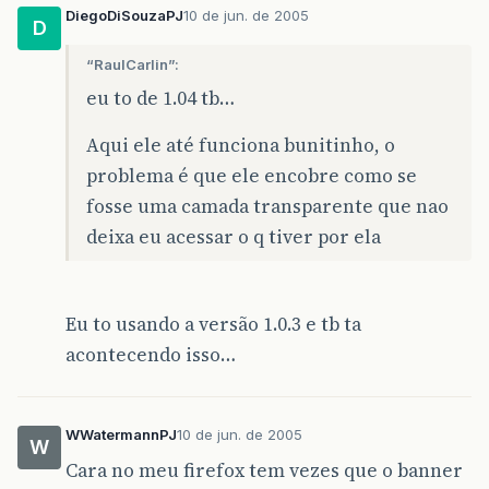
DiegoDiSouzaPJ
10 de jun. de 2005
D
“RaulCarlin”:
eu to de 1.04 tb…
Aqui ele até funciona bunitinho, o
problema é que ele encobre como se
fosse uma camada transparente que nao
deixa eu acessar o q tiver por ela
Eu to usando a versão 1.0.3 e tb ta
acontecendo isso…
WWatermannPJ
10 de jun. de 2005
W
Cara no meu firefox tem vezes que o banner