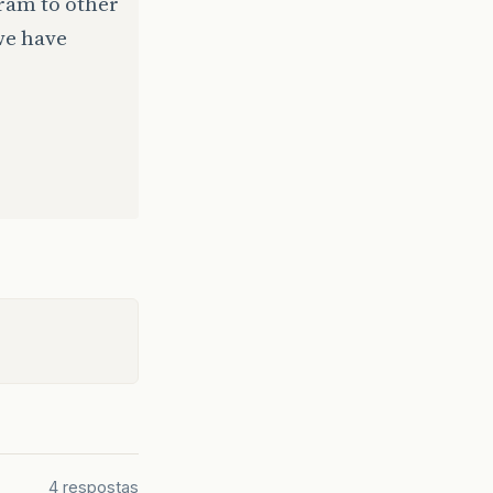
ram to other
we have
4 respostas