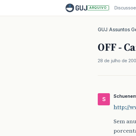
Discussoe
ARQUIVO
GUJ
Assuntos Ge
/
OFF - Ca
28 de julho de 20
Schuene
S
http://
Sem anui
porcent