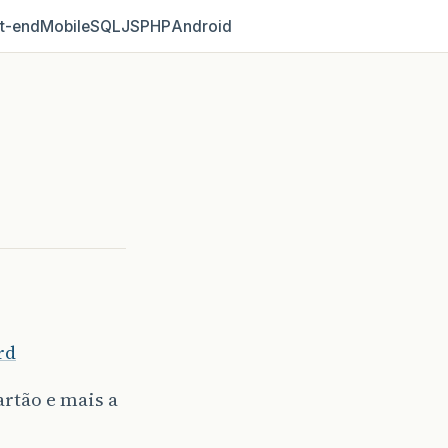
t‑end
Mobile
SQL
JS
PHP
Android
rd
rtão e mais a