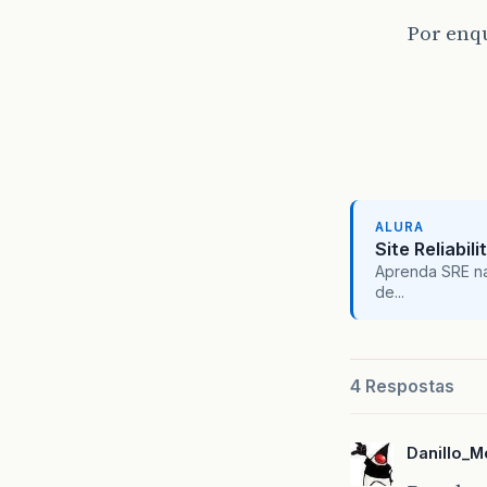
Por enq
ALURA
Site Reliabil
Aprenda SRE na
de...
4 Respostas
Danillo_M