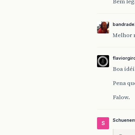
Bem leg
bandrade
Melhor m
flaviorgir
Boa idéi
Pena qu
Falow.
Schuene
S