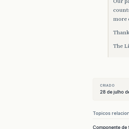
Our pa
count
more d
Thank 
The L
CRIADO
28 de julho 
Topicos relacio
Componente de 