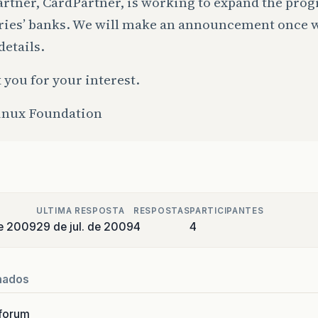
rtner, CardPartner, is working to expand the prog
ries’ banks. We will make an announcement once 
etails.
you for your interest.
inux Foundation
ULTIMA RESPOSTA
RESPOSTAS
PARTICIPANTES
de 2009
29 de jul. de 2009
4
4
nados
forum