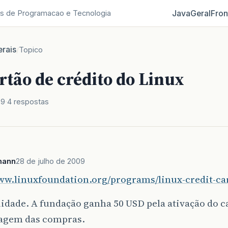
Java
Geral
Fron
s de Programacao e Tecnologia
rais
/
Topico
rtão de crédito do Linux
09
4 respostas
mann
28 de julho de 2009
www.linuxfoundation.org/programs/linux-credit-ca
dade. A fundação ganha 50 USD pela ativação do ca
agem das compras.