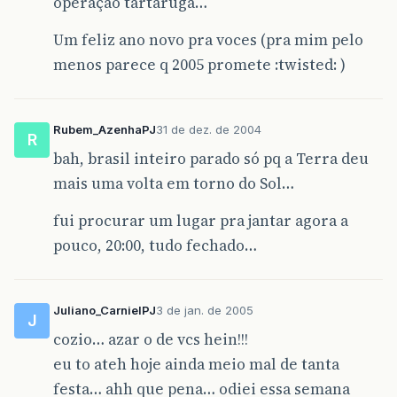
operação tartaruga…
Um feliz ano novo pra voces (pra mim pelo
menos parece q 2005 promete :twisted: )
Rubem_AzenhaPJ
31 de dez. de 2004
R
bah, brasil inteiro parado só pq a Terra deu
mais uma volta em torno do Sol…
fui procurar um lugar pra jantar agora a
pouco, 20:00, tudo fechado…
Juliano_CarnielPJ
3 de jan. de 2005
J
cozio… azar o de vcs hein!!!
eu to ateh hoje ainda meio mal de tanta
festa… ahh que pena… odiei essa semana