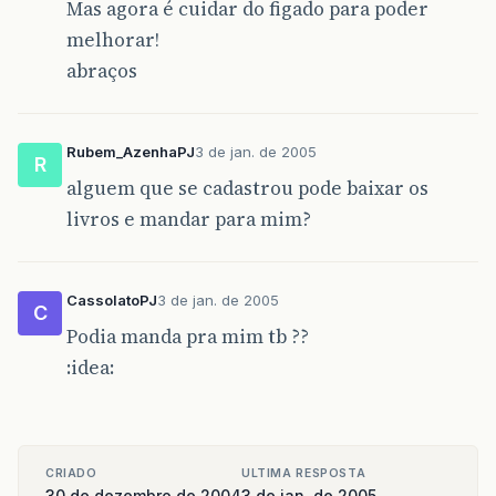
Mas agora é cuidar do figado para poder
melhorar!
abraços
Rubem_AzenhaPJ
3 de jan. de 2005
R
alguem que se cadastrou pode baixar os
livros e mandar para mim?
CassolatoPJ
3 de jan. de 2005
C
Podia manda pra mim tb ??
:idea:
CRIADO
ULTIMA RESPOSTA
30 de dezembro de 2004
3 de jan. de 2005