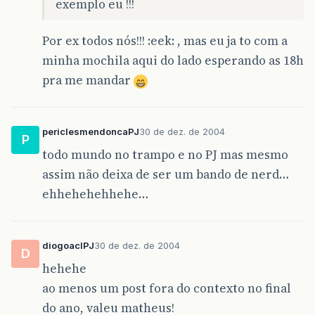
exemplo eu !!!
Por ex todos nós!!! :eek: , mas eu ja to com a
minha mochila aqui do lado esperando as 18h
pra me mandar
periclesmendoncaPJ
30 de dez. de 2004
P
todo mundo no trampo e no PJ mas mesmo
assim não deixa de ser um bando de nerd…
ehhehehehhehe…
diogoaclPJ
30 de dez. de 2004
D
hehehe
ao menos um post fora do contexto no final
do ano, valeu matheus!