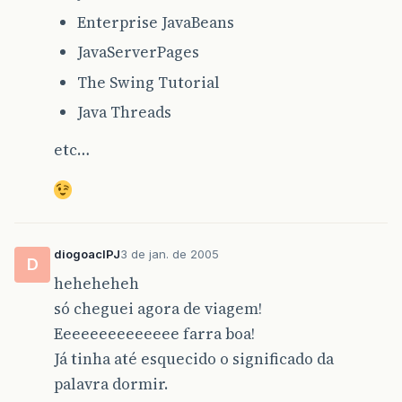
Enterprise JavaBeans
JavaServerPages
The Swing Tutorial
Java Threads
etc…
diogoaclPJ
3 de jan. de 2005
D
heheheheh
só cheguei agora de viagem!
Eeeeeeeeeeeeee farra boa!
Já tinha até esquecido o significado da
palavra dormir.