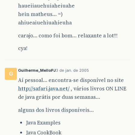
haueiiauehuiaheiuahe
hein matheus… =)
ahiueaiuehiuahieuha
carajo… como foi bom… relaxante a lot!!!
cya!
Guilherme_MelloPJ
3 de jan. de 2005
G
Aí pessoal… encontra-se disponível no site
http://safari.java.net/
, vários livros ON LINE
de java grátis por duas semanas…
alguns dos livros disponíveis…
Java Examples
Java CookBook