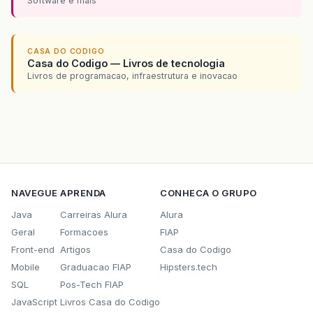
Software e mais
CASA DO CODIGO
Casa do Codigo — Livros de tecnologia
Livros de programacao, infraestrutura e inovacao
NAVEGUE
APRENDA
CONHECA O GRUPO
Java
Carreiras Alura
Alura
Geral
Formacoes
FIAP
Front-end
Artigos
Casa do Codigo
Mobile
Graduacao FIAP
Hipsters.tech
SQL
Pos-Tech FIAP
JavaScript
Livros Casa do Codigo