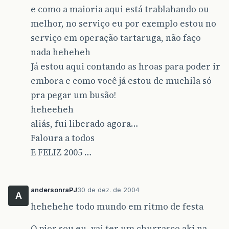
e como a maioria aqui está trablahando ou
melhor, no serviço eu por exemplo estou no
serviço em operação tartaruga, não faço
nada heheheh
Já estou aqui contando as hroas para poder ir
embora e como você já estou de muchila só
pra pegar um busão!
heheeheh
aliás, fui liberado agora…
Faloura a todos
E FELIZ 2005 …
andersonraPJ
30 de dez. de 2004
A
hehehehe todo mundo em ritmo de festa
O pior sou eu, vai ter um churrasco aki na