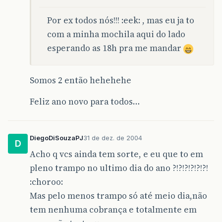
Por ex todos nós!!! :eek: , mas eu ja to
com a minha mochila aqui do lado
esperando as 18h pra me mandar
Somos 2 então hehehehe
Feliz ano novo para todos…
DiegoDiSouzaPJ
31 de dez. de 2004
D
Acho q vcs ainda tem sorte, e eu que to em
pleno trampo no ultimo dia do ano ?!?!?!?!?!?!
:choroo:
Mas pelo menos trampo só até meio dia,não
tem nenhuma cobrança e totalmente em