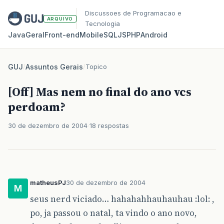
Discussoes de Programacao e
ARQUIVO
Tecnologia
Java
Geral
Front‑end
Mobile
SQL
JS
PHP
Android
GUJ
/
Assuntos Gerais
/
Topico
[Off] Mas nem no final do ano vcs
perdoam?
30 de dezembro de 2004
18 respostas
matheusPJ
30 de dezembro de 2004
M
seus nerd viciado… hahahahhauhauhau :lol: ,
po, ja passou o natal, ta vindo o ano novo,