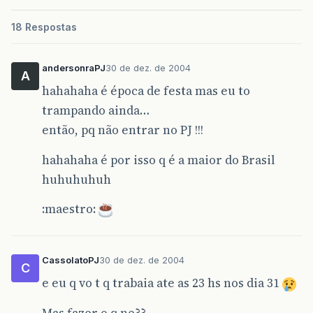
18 Respostas
andersonraPJ
30 de dez. de 2004
A
hahahaha é época de festa mas eu to
trampando ainda…
então, pq não entrar no PJ !!!
hahahaha é por isso q é a maior do Brasil
huhuhuhuh
:maestro:
CassolatoPJ
30 de dez. de 2004
C
e eu q vo t q trabaia ate as 23 hs nos dia 31
Mas fazer o q ne??