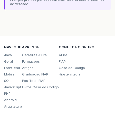
de verdade.
NAVEGUE
APRENDA
CONHECA O GRUPO
Java
Carreiras Alura
Alura
Geral
Formacoes
FIAP
Front-end
Artigos
Casa do Codigo
Mobile
Graduacao FIAP
Hipsters.tech
SQL
Pos-Tech FIAP
JavaScript
Livros Casa do Codigo
PHP
Android
Arquitetura