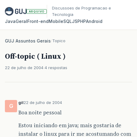
Discussoes de Programacao e
ARQUIVO
Tecnologia
Java
Geral
Front‑end
Mobile
SQL
JS
PHP
Android
GUJ
/
Assuntos Gerais
/
Topico
Off-topic ( Linux )
22 de julho de 2004
4 respostas
gil
22 de julho de 2004
G
Boa noite pessoal
Estou iniciando em java; mais gostaria de
instalar o linux para ir me acostumando com