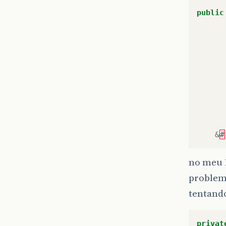
public
&
#
no meu 
problem
tentando
privat