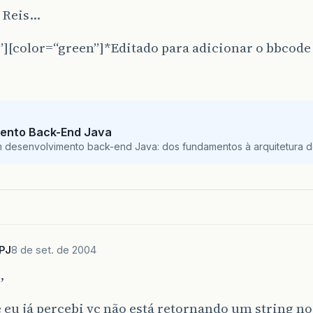
 Reis…
”][color=“green”]*Editado para adicionar o bbcode ;
ento Back-End Java
m desenvolvimento back-end Java: dos fundamentos à arquitetura de
PJ
8 de set. de 2004
,
 eu já percebi vc não está retornando um string n