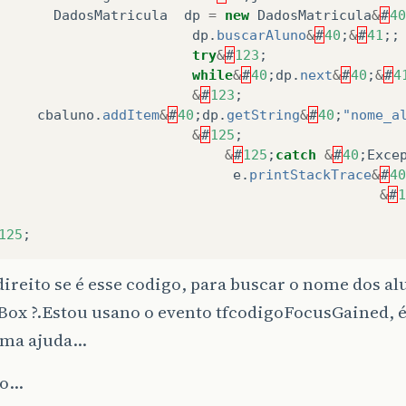
DadosMatricula
dp
=
new
DadosMatricula
&
#
40
dp
.
buscarAluno
&
#
40
;
&
#
41
;;
try
&
#
123
;
while
&
#
40
;
dp
.
next
&
#
40
;
&
#
4
&
#
123
;
cbaluno
.
addItem
&
#
40
;
dp
.
getString
&
#
40
;
"nome_a
&
#
125
;
&
#
125
;
catch
&
#
40
;
Exce
e
.
printStackTrace
&
#
40
&
#
1
125
;
direito se é esse codigo, para buscar o nome dos a
ox ?.Estou usano o evento tfcodigoFocusGained, 
uma ajuda…
do…