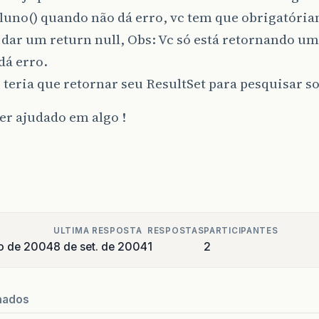
luno() quando não dá erro, vc tem que obrigatóri
ar um return null, Obs: Vc só está retornando um
dá erro.
 teria que retornar seu ResultSet para pesquisar s
er ajudado em algo !
ULTIMA RESPOSTA
RESPOSTAS
PARTICIPANTES
o de 2004
8 de set. de 2004
1
2
nados