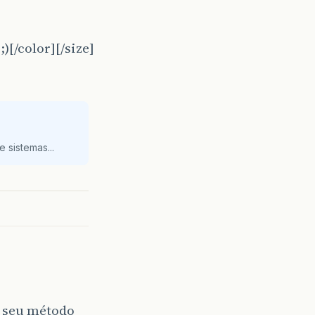
)[/color][/size]
 sistemas...
o seu método