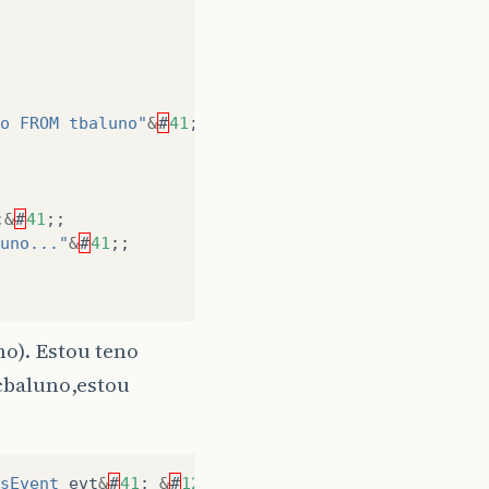
o FROM tbaluno"
&
#
41
;;
;
&
#
41
;;
uno..."
&
#
41
;;
). Estou teno
cbaluno,estou
sEvent
evt
&
#
41
;
&
#
123
;