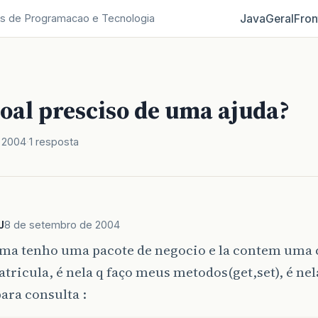
Java
Geral
Fron
s de Programacao e Tecnologia
oal presciso de uma ajuda?
 2004
1 resposta
J
8 de setembro de 2004
ma tenho uma pacote de negocio e la contem uma 
ricula, é nela q faço meus metodos(get,set), é ne
ara consulta :