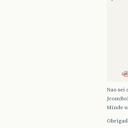
&
#
Nao sei 
JcomBoB
Minde 
Obriga