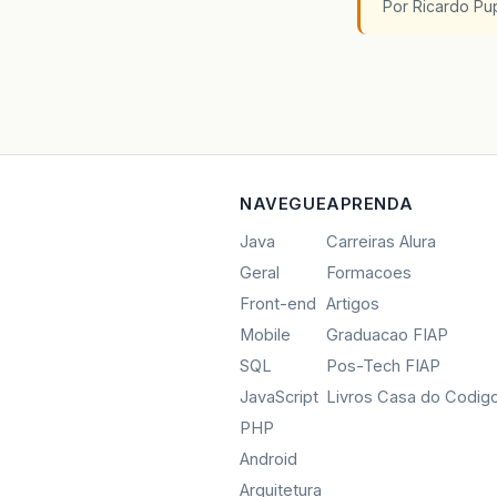
Por Ricardo P
NAVEGUE
APRENDA
Java
Carreiras Alura
Geral
Formacoes
Front-end
Artigos
Mobile
Graduacao FIAP
SQL
Pos-Tech FIAP
JavaScript
Livros Casa do Codig
PHP
Android
Arquitetura