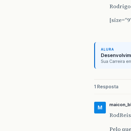
Rodrigo
[size=“9
ALURA
Desenvolvim
Sua Carreira e
1 Resposta
maicon_b
M
RodReis
Pelo que