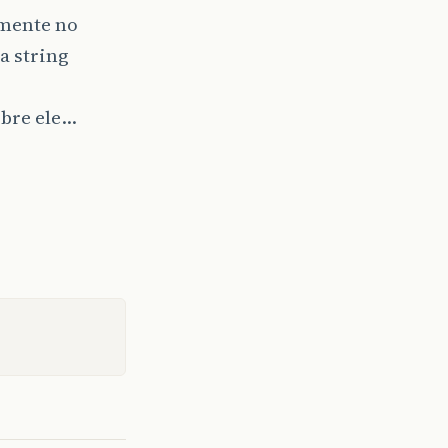
amente no
a string
obre ele…