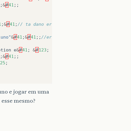
;
&
#
41
;;
1
;
&
#
41
;
// ta dano erros aqui 
luno"
&
#
41
;
&
#
41
;;
//erro aqui tb
ption
e
&
#
41
;
&
#
123
;
;
&
#
41
;;
25
;
luno e jogar em uma
é esse mesmo?