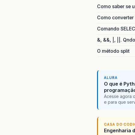
Como saber se 
Como converter i
Comando SELECT 
&, &&, |, ||. Qnd
O método split
ALURA
O que é Pyth
programaçã
Acesse agora o
e para que serv
CASA DO COD
Engenharia d