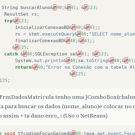
String
buscarAluno
&
#
40
;
&
#
41
;
&
#
123
;
ResultSet
rs
;
try
&
#
123
;
inicializarConexaoBD
&
#
40
;
&
#
41
;;
rs
=
stmt
.
executeQuery
&
#
40
;
"SELECT nome_alun
finalizarConexaoBD
&
#
40
;
&
#
41
;;
&
#
125
;
catch
&
#
40
;
SQLException
se
&
#
41
;
&
#
123
;
System
.
out
.
println
&
#
40
;
se
.
toString
&
#
40
;
&
#
41
return
&
#
40
;
"Error na Conexão com a tabela Al
&
#
125
;
125
;
FrmDadosMatricula tenho uma JComboBox(cbaluno
a para buscar os dados (nome_aluno)e colocar no 
 assim + ta dano erro, : (Uso o NetBeans)
e
void
tfcodigoFocusGained
&
#
40
;
java
.
awt
.
event
.
Focu