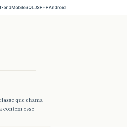
t‑end
Mobile
SQL
JS
PHP
Android
classe que chama
la contem esse