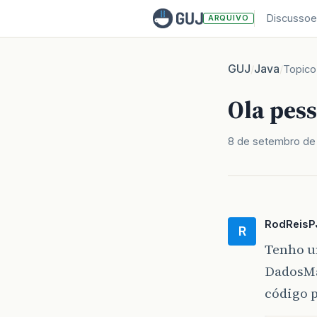
Discussoe
ARQUIVO
GUJ
Java
/
/
Topico
Ola pess
8 de setembro de
RodReisP
R
Tenho u
DadosMat
código p