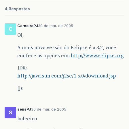
4 Respostas
CarneiroPJ
30 de mar. de 2005
C
Oi,
A mais nova versão do Eclipse é a 3.2, você
confere as opções em:
http://www.eclipse.org
JDK:
http://java.sun.com/j2se/1.5.0/download.jsp
[]s
sensPJ
30 de mar. de 2005
S
balceiro