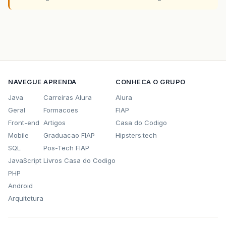
NAVEGUE
APRENDA
CONHECA O GRUPO
Java
Carreiras Alura
Alura
Geral
Formacoes
FIAP
Front-end
Artigos
Casa do Codigo
Mobile
Graduacao FIAP
Hipsters.tech
SQL
Pos-Tech FIAP
JavaScript
Livros Casa do Codigo
PHP
Android
Arquitetura