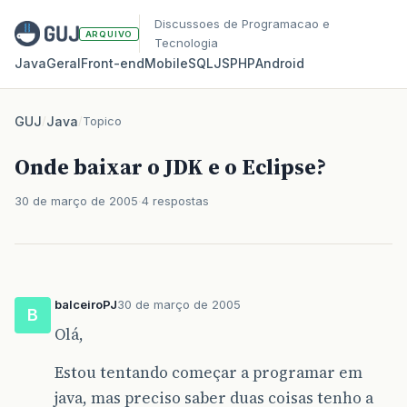
Discussoes de Programacao e
ARQUIVO
Tecnologia
Java
Geral
Front‑end
Mobile
SQL
JS
PHP
Android
GUJ
/
Java
/
Topico
Onde baixar o JDK e o Eclipse?
30 de março de 2005
4 respostas
balceiroPJ
30 de março de 2005
B
Olá,
Estou tentando começar a programar em
java, mas preciso saber duas coisas tenho a