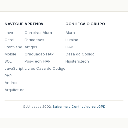
NAVEGUE
APRENDA
CONHECA O GRUPO
Java
Carreiras Alura
Alura
Geral
Formacoes
Lumina
Front-end
Artigos
FIAP
Mobile
Graduacao FIAP
Casa do Codigo
SQL
Pos-Tech FIAP
Hipsters.tech
JavaScript
Livros Casa do Codigo
PHP
Android
Arquitetura
GUJ: desde 2002.
·
Saiba mais
·
Contribuidores
·
LGPD