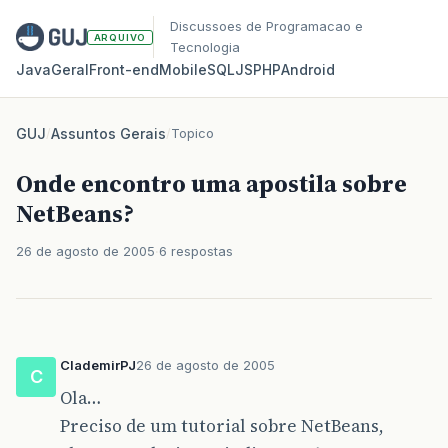
Discussoes de Programacao e
ARQUIVO
Tecnologia
Java
Geral
Front‑end
Mobile
SQL
JS
PHP
Android
GUJ
/
Assuntos Gerais
/
Topico
Onde encontro uma apostila sobre
NetBeans?
26 de agosto de 2005
6 respostas
ClademirPJ
26 de agosto de 2005
C
Ola…
Preciso de um tutorial sobre NetBeans,