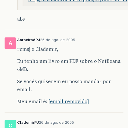
abs
AaroeiraAPJ
26 de ago. de 2005
A
rcmsj e Clademir,
Eu tenho um livro em PDF sobre o NetBeans.
6MB.
Se vocês quiserem eu posso mandar por
email.
Meu email é:
[email removido]
ClademirPJ
26 de ago. de 2005
C