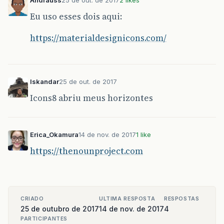
Andrauss
25 de out. de 2017
2 likes
Eu uso esses dois aqui:
https://materialdesignicons.com/
Iskandar
25 de out. de 2017
Icons8 abriu meus horizontes
Erica_Okamura
14 de nov. de 2017
1 like
https://thenounproject.com
CRIADO
ULTIMA RESPOSTA
RESPOSTAS
25 de outubro de 2017
14 de nov. de 2017
4
PARTICIPANTES