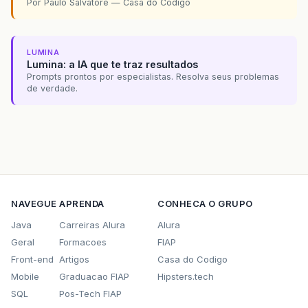
Por Paulo Salvatore — Casa do Codigo
LUMINA
Lumina: a IA que te traz resultados
Prompts prontos por especialistas. Resolva seus problemas
de verdade.
NAVEGUE
APRENDA
CONHECA O GRUPO
Java
Carreiras Alura
Alura
Geral
Formacoes
FIAP
Front-end
Artigos
Casa do Codigo
Mobile
Graduacao FIAP
Hipsters.tech
SQL
Pos-Tech FIAP