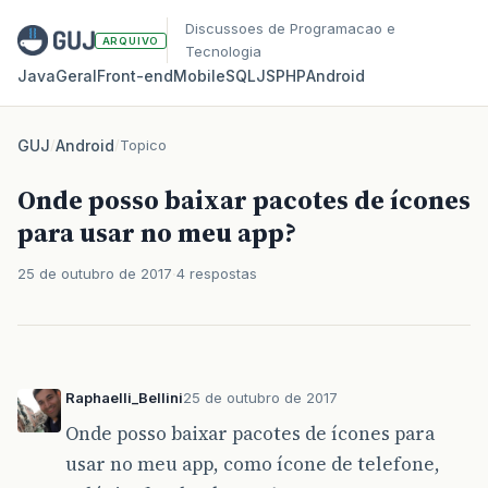
Discussoes de Programacao e
ARQUIVO
Tecnologia
Java
Geral
Front‑end
Mobile
SQL
JS
PHP
Android
GUJ
/
Android
/
Topico
Onde posso baixar pacotes de ícones
para usar no meu app?
25 de outubro de 2017
4 respostas
Raphaelli_Bellini
25 de outubro de 2017
Onde posso baixar pacotes de ícones para
usar no meu app, como ícone de telefone,