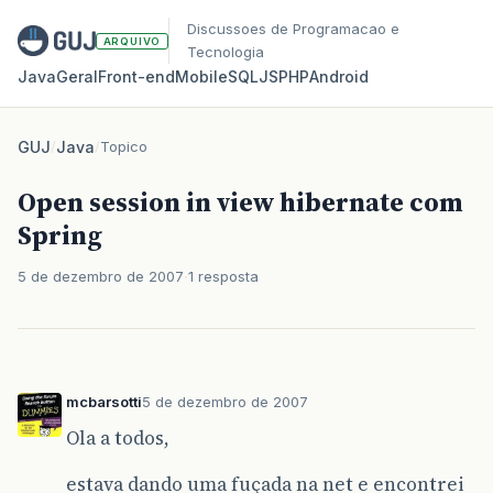
Discussoes de Programacao e
ARQUIVO
Tecnologia
Java
Geral
Front‑end
Mobile
SQL
JS
PHP
Android
GUJ
/
Java
/
Topico
Open session in view hibernate com
Spring
5 de dezembro de 2007
1 resposta
mcbarsotti
5 de dezembro de 2007
Ola a todos,
estava dando uma fuçada na net e encontrei