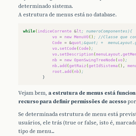
determinado sistema.
A estrutura de menus está no database.
while
(
indiceCorrente
&
lt
; numeroComponentes){
vo
=
new
MenuVO
()
; //Classe que co
Code
=
&
quot
;&quot; +  menuLayout.
vo
.
setCode
(
Code
)
;
vo
.
setDescription
(
menuLayout
.
getMe
nb
=
new
OpenSwingTreeNode
(
vo
)
;
nb
.
add
(
getRaiz
(
getIdSistema
()
,
men
root
.
add
(
nb
)
;
Vejam bem,
a estrutura de menus está funcio
recurso para definir permissões de acesso
por 
Se determinada estrutura de menu está previ
usuários, ele trás (true or false, isto é, marc
tipo de menu...