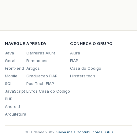
NAVEGUE
APRENDA
CONHECA O GRUPO
Java
Carreiras Alura
Alura
Geral
Formacoes
FIAP
Front-end
Artigos
Casa do Codigo
Mobile
Graduacao FIAP
Hipsters.tech
SQL
Pos-Tech FIAP
JavaScript
Livros Casa do Codigo
PHP
Android
Arquitetura
GUJ: desde 2002.
·
Saiba mais
·
Contribuidores
·
LGPD