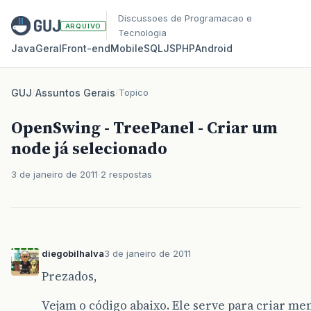
Discussoes de Programacao e
ARQUIVO
Tecnologia
Java
Geral
Front‑end
Mobile
SQL
JS
PHP
Android
GUJ
/
Assuntos Gerais
/
Topico
OpenSwing - TreePanel - Criar um
node já selecionado
3 de janeiro de 2011
2 respostas
diegobilhalva
3 de janeiro de 2011
Prezados,
Vejam o código abaixo. Ele serve para criar 