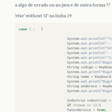
a algo de errado ou no java e de outra forma ??
'else' without 'if' na linha 19
case
1
:
{
System
.
out
.
println
(
""
)
System
.
out
.
println
(
"--
System
.
out
.
println
(
"In
System
.
out
.
println
(
"--
System
.
out
.
println
(
""
)
System
.
out
.
print
(
"Digi
String
codigo
=
Keyboa
System
.
out
.
print
(
"Digi
String
nome
=
Keyboard
System
.
out
.
print
(
"Digi
String
endereco
=
Keyb
System
.
out
.
print
(
"Digi
Industria
industria1
=
if
(
risco
==
1
);{
fatorderisco
=
true
;