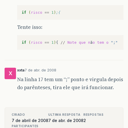
if
(
risco
==
1
)
;{
Tente isso:
if
(
risco
==
1
)
{
//
Note
que
n
ã
o
tem
o
";"
xxta
7 de abr. de 2008
X
Na linha 17 tem um “;” ponto e virgula depois
do parênteses, tira ele que irá funcionar.
CRIADO
ULTIMA RESPOSTA
RESPOSTAS
7 de abril de 2008
7 de abr. de 2008
2
PARTICIPANTES