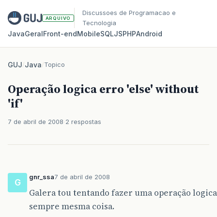
Discussoes de Programacao e
ARQUIVO
Tecnologia
Java
Geral
Front‑end
Mobile
SQL
JS
PHP
Android
GUJ
/
Java
/
Topico
Operação logica erro 'else' without
'if'
7 de abril de 2008
2 respostas
gnr_ssa
7 de abril de 2008
G
Galera tou tentando fazer uma operação logica m
sempre mesma coisa.