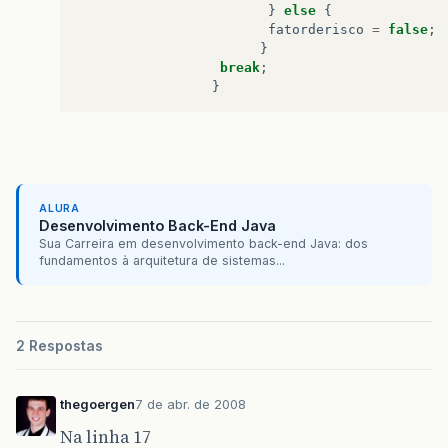
}
else
{
fatorderisco
=
false
;
}
break
;
}
ALURA
Desenvolvimento Back-End Java
Sua Carreira em desenvolvimento back-end Java: dos
fundamentos à arquitetura de sistemas...
2 Respostas
thegoergen
7 de abr. de 2008
Na linha 17