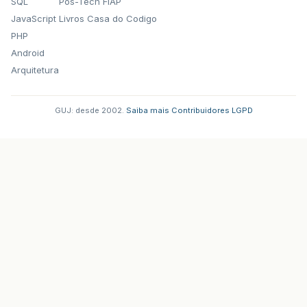
SQL
Pos-Tech FIAP
JavaScript
Livros Casa do Codigo
PHP
Android
Arquitetura
GUJ: desde 2002.
·
Saiba mais
·
Contribuidores
·
LGPD