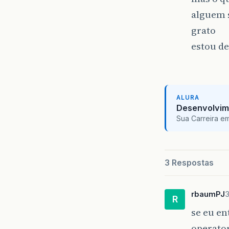
alguem 
grato
estou d
ALURA
Desenvolvim
Sua Carreira e
3 Respostas
rbaumPJ
3
R
se eu en
operator