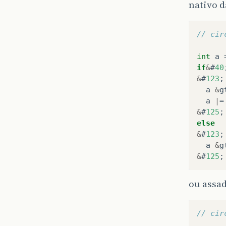
nativo d
// cir
int
a
if
&
#
40
&
#
123
;
a
&
g
a
|
=
&
#
125
;
else
&
#
123
;
a
&
g
&
#
125
;
ou assa
// cir