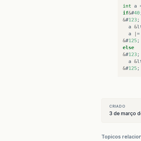
int
a
if
&
#
40
&
#
123
;
a
&
l
a
|
=
&
#
125
;
else
&
#
123
;
a
&
l
&
#
125
;
CRIADO
3 de março 
Topicos relacio