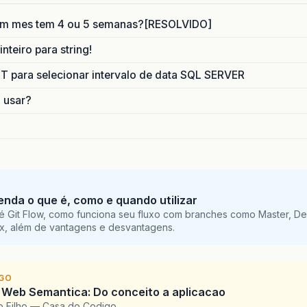
um mes tem 4 ou 5 semanas?[RESOLVIDO]
nteiro para string!
para selecionar intervalo de data SQL SERVER
o usar?
tenda o que é, como e quando utilizar
é Git Flow, como funciona seu fluxo com branches como Master, De
ix, além de vantagens e desvantagens.
IGO
 Web Semantica: Do conceito a aplicacao
o Filho — Casa do Codigo