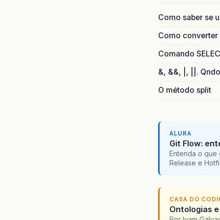
Como saber se 
Como converter i
Comando SELECT 
&, &&, |, ||. Qnd
O método split
ALURA
Git Flow: en
Entenda o que 
Release e Hotf
CASA DO COD
Ontologias e
Por Ivam Galva