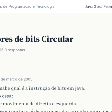
Java
Geral
Fron
s de Programacao e Tecnologia
es de bits Circular
05
3 respostas
 de março de 2005
abe qual é a instrução de bits em java.
ó essa:
e movimenta da direita e esquerda.
e eu gostaria é de um operador circular que substi