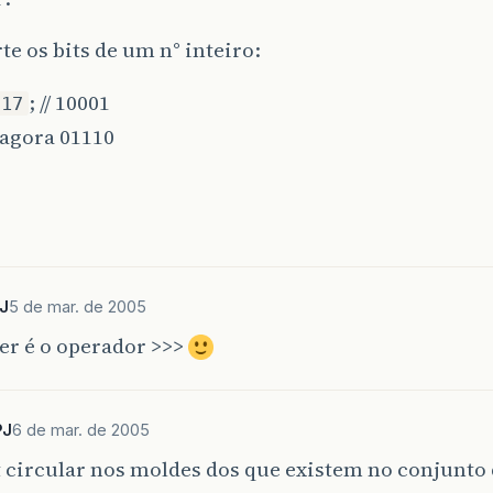
rte os bits de um n° inteiro:
; // 10001
 17
/ agora 01110
J
5 de mar. de 2005
er é o operador >>>
PJ
6 de mar. de 2005
 circular nos moldes dos que existem no conjunto 