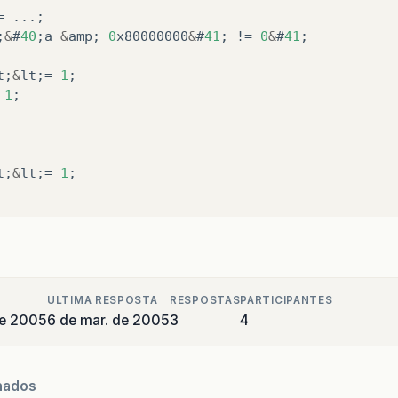
=
...;
;
&
#
40
;
a
&
amp
;
0
x80000000
&
#
41
;
!
=
0
&
#
41
;
t
;
&
lt
;=
1
;
1
;
t
;
&
lt
;=
1
;
ULTIMA RESPOSTA
RESPOSTAS
PARTICIPANTES
de 2005
6 de mar. de 2005
3
4
nados