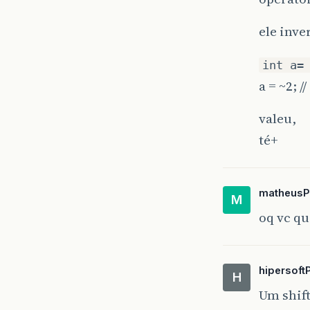
ele inve
int a=
a = ~2; /
valeu,
té+
matheusP
M
oq vc qu
hipersoft
H
Um shift