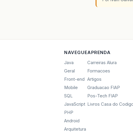
NAVEGUE
APRENDA
Java
Carreiras Alura
Geral
Formacoes
Front-end
Artigos
Mobile
Graduacao FIAP
SQL
Pos-Tech FIAP
JavaScript
Livros Casa do Codig
PHP
Android
Arquitetura