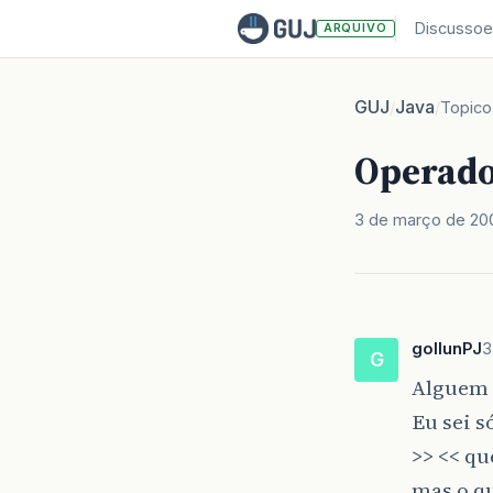
Discussoe
ARQUIVO
GUJ
Java
/
/
Topico
Operador
3 de março de 20
gollunPJ
3
G
Alguem s
Eu sei s
>> << qu
mas o qu