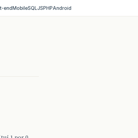
t‑end
Mobile
SQL
JS
PHP
Android
tui 1 por 0.