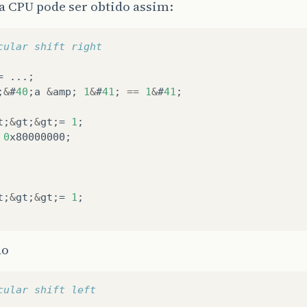
a CPU pode ser obtido assim:
cular shift right
=
...;
;
&
#
40
;
a
&
amp
;
1
&
#
41
;
==
1
&
#
41
;
t
;
&
gt
;
&
gt
;=
1
;
0
x80000000
;
t
;
&
gt
;
&
gt
;=
1
;
do
cular shift left