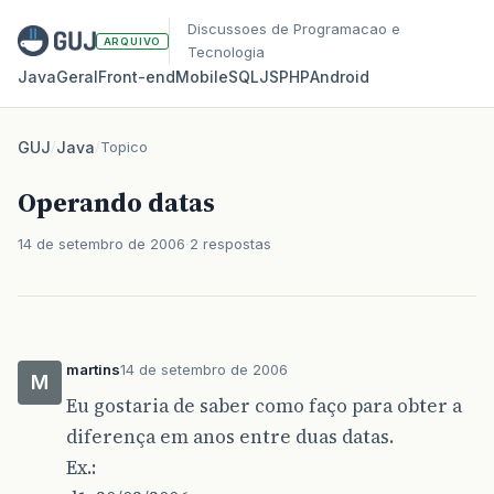
Discussoes de Programacao e
ARQUIVO
Tecnologia
Java
Geral
Front‑end
Mobile
SQL
JS
PHP
Android
GUJ
/
Java
/
Topico
Operando datas
14 de setembro de 2006
2 respostas
martins
14 de setembro de 2006
M
Eu gostaria de saber como faço para obter a
diferença em anos entre duas datas.
Ex.: