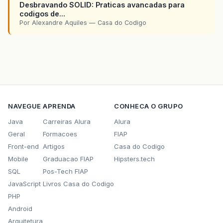
Desbravando SOLID: Praticas avancadas para
codigos de...
Por Alexandre Aquiles — Casa do Codigo
NAVEGUE
APRENDA
CONHECA O GRUPO
Java
Carreiras Alura
Alura
Geral
Formacoes
FIAP
Front-end
Artigos
Casa do Codigo
Mobile
Graduacao FIAP
Hipsters.tech
SQL
Pos-Tech FIAP
JavaScript
Livros Casa do Codigo
PHP
Android
Arquitetura