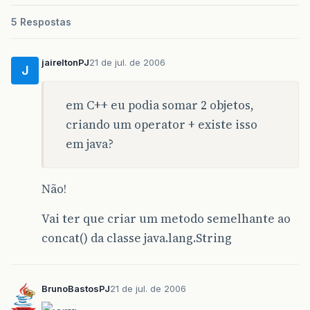
5 Respostas
jaireltonPJ
21 de jul. de 2006
J
em C++ eu podia somar 2 objetos,
criando um operator + existe isso
em java?
Não!
Vai ter que criar um metodo semelhante ao
concat() da classe java.lang.String
BrunoBastosPJ
21 de jul. de 2006