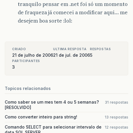
tranquilo pensar em .net foi só um momento
de fraqueza já comecei a modificar aqui… me
desejem boa sorte :lol:
CRIADO
ULTIMA RESPOSTA
RESPOSTAS
21 de julho de 2006
21 de jul. de 2006
5
PARTICIPANTES
3
Topicos relacionados
Como saber se um mes tem 4 ou 5 semanas?
31 respostas
[RESOLVIDO]
Como converter inteiro para string!
13 respostas
Comando SELECT para selecionar intervalo de
12 respostas
data SQL SERVER