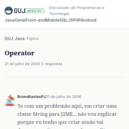
Discussoes de Programacao e
ARQUIVO
Tecnologia
Java
Geral
Front‑end
Mobile
SQL
JS
PHP
Android
GUJ
/
Java
/
Topico
Operator
21 de julho de 2006
5 respostas
BrunoBastosPJ
21 de julho de 2006
To com um problemão aqui, em criar uma
classe String para J2ME… não vou explicar
porque eu tenho que criar senão vai