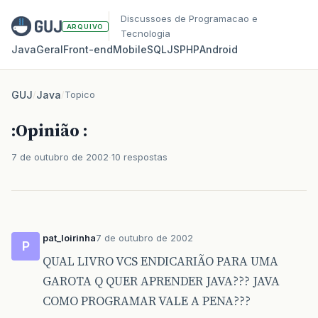
Discussoes de Programacao e
ARQUIVO
Tecnologia
Java
Geral
Front‑end
Mobile
SQL
JS
PHP
Android
GUJ
/
Java
/
Topico
:Opinião :
7 de outubro de 2002
10 respostas
pat_loirinha
7 de outubro de 2002
P
QUAL LIVRO VCS ENDICARIÃO PARA UMA
GAROTA Q QUER APRENDER JAVA??? JAVA
COMO PROGRAMAR VALE A PENA???