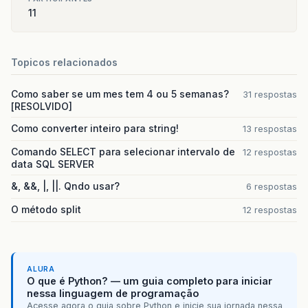
11
Topicos relacionados
Como saber se um mes tem 4 ou 5 semanas?
31 respostas
[RESOLVIDO]
Como converter inteiro para string!
13 respostas
Comando SELECT para selecionar intervalo de
12 respostas
data SQL SERVER
&, &&, |, ||. Qndo usar?
6 respostas
O método split
12 respostas
ALURA
O que é Python? — um guia completo para iniciar
nessa linguagem de programação
Acesse agora o guia sobre Python e inicie sua jornada nessa