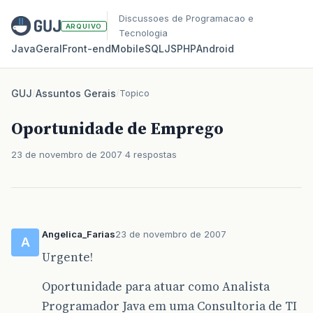
Discussoes de Programacao e
ARQUIVO
Tecnologia
Java
Geral
Front‑end
Mobile
SQL
JS
PHP
Android
GUJ
/
Assuntos Gerais
/
Topico
Oportunidade de Emprego
23 de novembro de 2007
4 respostas
Angelica_Farias
23 de novembro de 2007
A
Urgente!
Oportunidade para atuar como Analista
Programador Java em uma Consultoria de TI