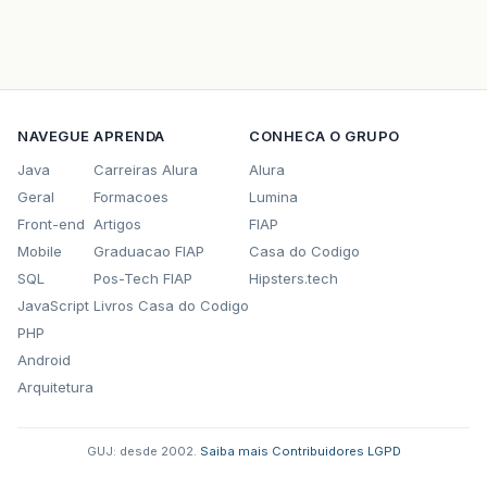
NAVEGUE
APRENDA
CONHECA O GRUPO
Java
Carreiras Alura
Alura
Geral
Formacoes
Lumina
Front-end
Artigos
FIAP
Mobile
Graduacao FIAP
Casa do Codigo
SQL
Pos-Tech FIAP
Hipsters.tech
JavaScript
Livros Casa do Codigo
PHP
Android
Arquitetura
GUJ: desde 2002.
·
Saiba mais
·
Contribuidores
·
LGPD