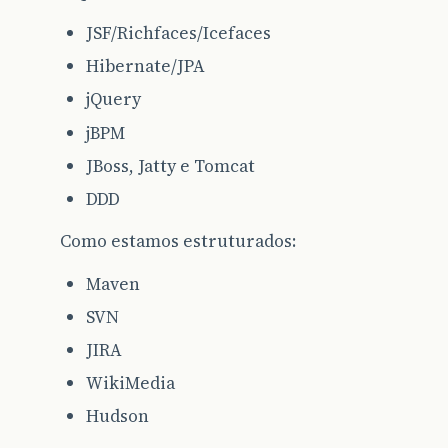
JSF/Richfaces/Icefaces
Hibernate/JPA
jQuery
jBPM
JBoss, Jatty e Tomcat
DDD
Como estamos estruturados:
Maven
SVN
JIRA
WikiMedia
Hudson