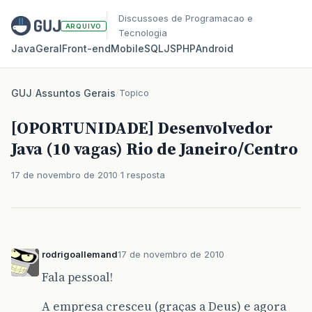
Discussoes de Programacao e
ARQUIVO
Tecnologia
Java
Geral
Front‑end
Mobile
SQL
JS
PHP
Android
GUJ
/
Assuntos Gerais
/
Topico
[OPORTUNIDADE] Desenvolvedor
Java (10 vagas) Rio de Janeiro/Centro
17 de novembro de 2010
1 resposta
rodrigoallemand
17 de novembro de 2010
Fala pessoal!
A empresa cresceu (graças a Deus) e agora