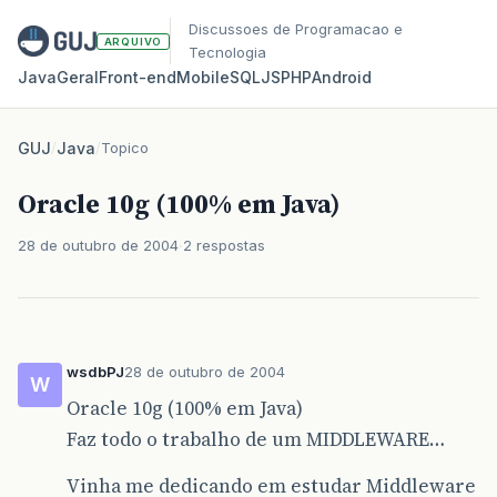
Discussoes de Programacao e
ARQUIVO
Tecnologia
Java
Geral
Front‑end
Mobile
SQL
JS
PHP
Android
GUJ
/
Java
/
Topico
Oracle 10g (100% em Java)
28 de outubro de 2004
2 respostas
wsdbPJ
28 de outubro de 2004
W
Oracle 10g (100% em Java)
Faz todo o trabalho de um MIDDLEWARE…
Vinha me dedicando em estudar Middleware