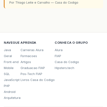
Por Thiago Leite e Carvalho — Casa do Codigo
NAVEGUE
APRENDA
CONHECA O GRUPO
Java
Carreiras Alura
Alura
Geral
Formacoes
FIAP
Front-end
Artigos
Casa do Codigo
Mobile
Graduacao FIAP
Hipsters.tech
SQL
Pos-Tech FIAP
JavaScript
Livros Casa do Codigo
PHP
Android
Arquitetura