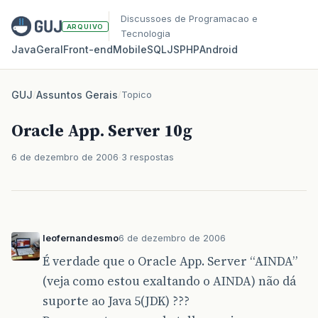
Discussoes de Programacao e
ARQUIVO
Tecnologia
Java
Geral
Front‑end
Mobile
SQL
JS
PHP
Android
GUJ
/
Assuntos Gerais
/
Topico
Oracle App. Server 10g
6 de dezembro de 2006
3 respostas
leofernandesmo
6 de dezembro de 2006
É verdade que o Oracle App. Server “AINDA”
(veja como estou exaltando o AINDA) não dá
suporte ao Java 5(JDK) ???