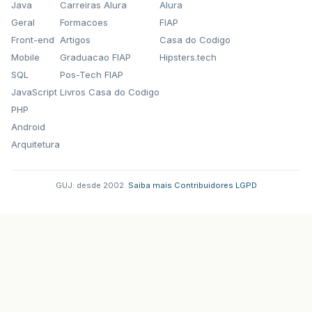
Java
Carreiras Alura
Alura
Geral
Formacoes
FIAP
Front-end
Artigos
Casa do Codigo
Mobile
Graduacao FIAP
Hipsters.tech
SQL
Pos-Tech FIAP
JavaScript
Livros Casa do Codigo
PHP
Android
Arquitetura
GUJ: desde 2002.
·
Saiba mais
·
Contribuidores
·
LGPD