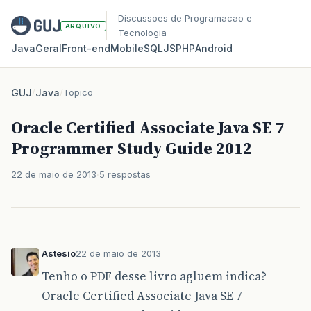
Discussoes de Programacao e
ARQUIVO
Tecnologia
Java
Geral
Front‑end
Mobile
SQL
JS
PHP
Android
GUJ
/
Java
/
Topico
Oracle Certified Associate Java SE 7
Programmer Study Guide 2012
22 de maio de 2013
5 respostas
Astesio
22 de maio de 2013
Tenho o PDF desse livro agluem indica?
Oracle Certified Associate Java SE 7