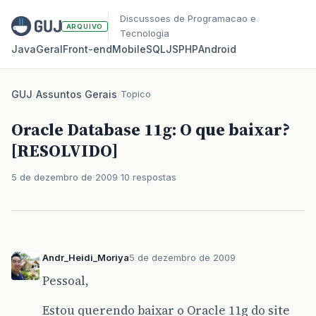
Discussoes de Programacao e
ARQUIVO
Tecnologia
Java
Geral
Front‑end
Mobile
SQL
JS
PHP
Android
GUJ
/
Assuntos Gerais
/
Topico
Oracle Database 11g: O que baixar?
[RESOLVIDO]
5 de dezembro de 2009
10 respostas
Andr_Heidi_Moriya
5 de dezembro de 2009
Pessoal,
Estou querendo baixar o Oracle 11g do site