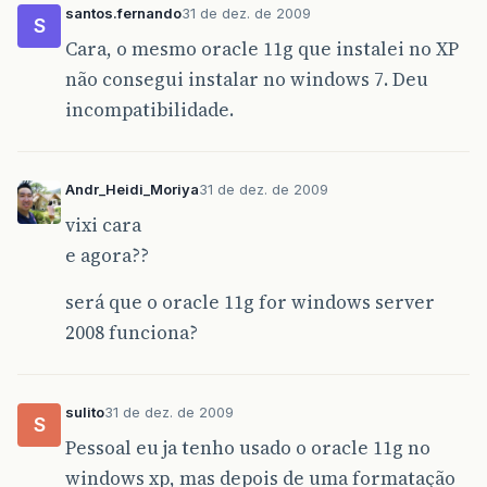
santos.fernando
31 de dez. de 2009
S
Cara, o mesmo oracle 11g que instalei no XP
não consegui instalar no windows 7. Deu
incompatibilidade.
Andr_Heidi_Moriya
31 de dez. de 2009
vixi cara
e agora??
será que o oracle 11g for windows server
2008 funciona?
sulito
31 de dez. de 2009
S
Pessoal eu ja tenho usado o oracle 11g no
windows xp, mas depois de uma formatação