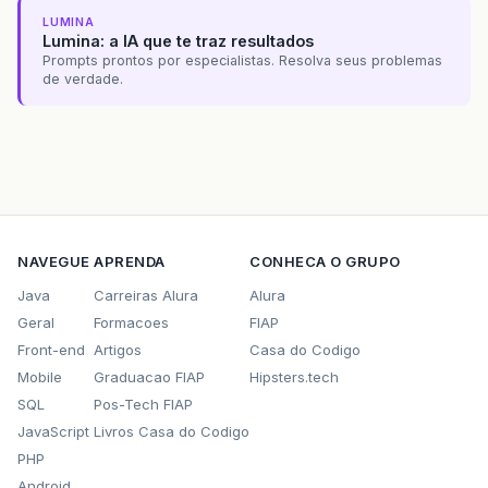
LUMINA
Lumina: a IA que te traz resultados
Prompts prontos por especialistas. Resolva seus problemas
de verdade.
NAVEGUE
APRENDA
CONHECA O GRUPO
Java
Carreiras Alura
Alura
Geral
Formacoes
FIAP
Front-end
Artigos
Casa do Codigo
Mobile
Graduacao FIAP
Hipsters.tech
SQL
Pos-Tech FIAP
JavaScript
Livros Casa do Codigo
PHP
Android