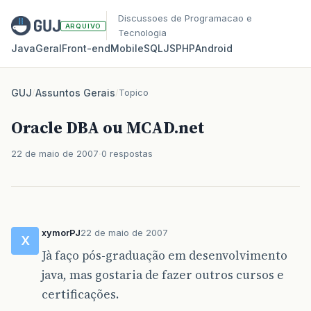
Discussoes de Programacao e
ARQUIVO
Tecnologia
Java
Geral
Front‑end
Mobile
SQL
JS
PHP
Android
GUJ
/
Assuntos Gerais
/
Topico
Oracle DBA ou MCAD.net
22 de maio de 2007
0 respostas
xymorPJ
22 de maio de 2007
X
Jà faço pós-graduação em desenvolvimento
java, mas gostaria de fazer outros cursos e
certificações.