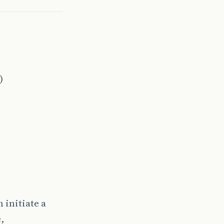
)
 initiate a
,