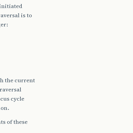
initiated
aversal is to
er:
th the current
traversal
ocus cycle
ion.
s of these