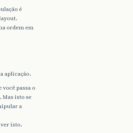
bulação é
layout.
 na ordem em
a aplicação.
 você passa o
 Mas isto se
nipular a
ver isto.