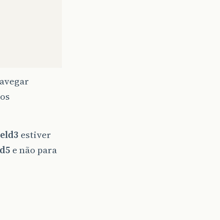
navegar
 os
eld3
estiver
ld5
e não para