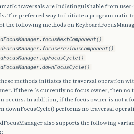
atic traversals are indistinguishable from user-
ls. The preferred way to initiate a programmatic tr
 of the following methods on KeyboardFocusManag
rdFocusManager.focusNextComponent()
rdFocusManager.focusPreviousComponent()
rdFocusManager.upFocusCycle()
rdFocusManager.downFocusCycle()
these methods initiates the traversal operation wi
ner. If there is currently no focus owner, then no 
n occurs. In addition, if the focus owner is not a f
en downFocusCycle() performs no traversal operat
dFocusManager also supports the following variant
: