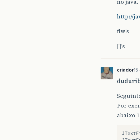
no java.
http://
flw’s
[]'s
criador
15 
dudurib
Seguinte
Por exem
abaixo 1
JTextF