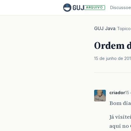
Discussoe
ARQUIVO
GUJ
Java
/
/
Topico
Ordem d
15 de junho de 201
criador
15
Bom dia
Já visit
aqui no