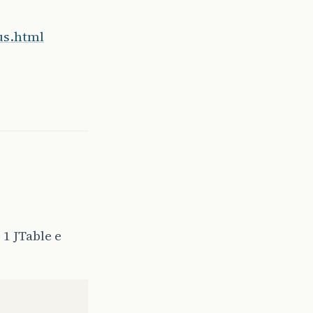
us.html
1 JTable e