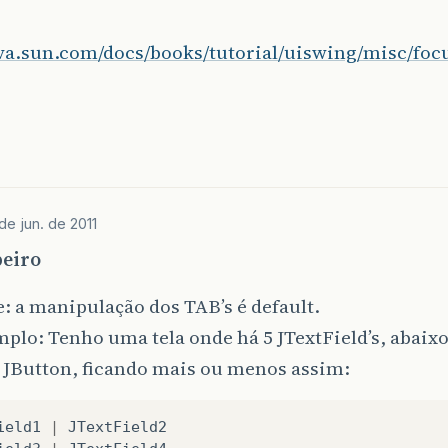
java.sun.com/docs/books/tutorial/uiswing/misc/foc
de jun. de 2011
eiro
: a manipulação dos TAB’s é default.
plo: Tenho uma tela onde há 5 JTextField’s, abaixo 
 JButton, ficando mais ou menos assim:
ield1
|
JTextField2