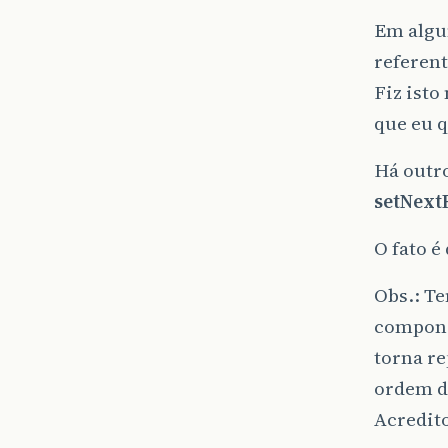
Em algun
referen
Fiz ist
que eu q
Há outr
setNext
O fato 
Obs.: T
compone
torna re
ordem da
Acredito