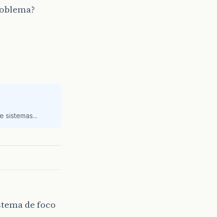
roblema?
 sistemas...
stema de foco