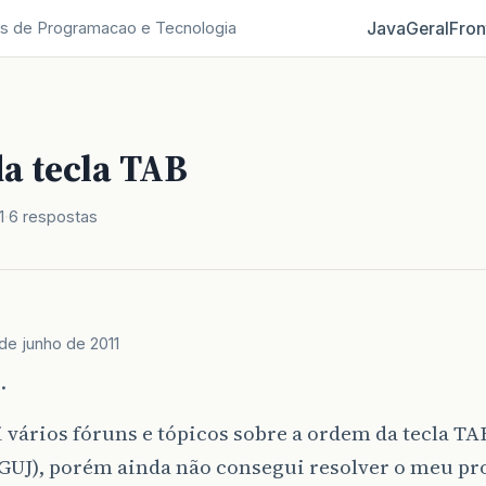
Java
Geral
Fron
s de Programacao e Tecnologia
a tecla TAB
1
6 respostas
 de junho de 2011
.
ei vários fóruns e tópicos sobre a ordem da tecla TA
 GUJ), porém ainda não consegui resolver o meu p