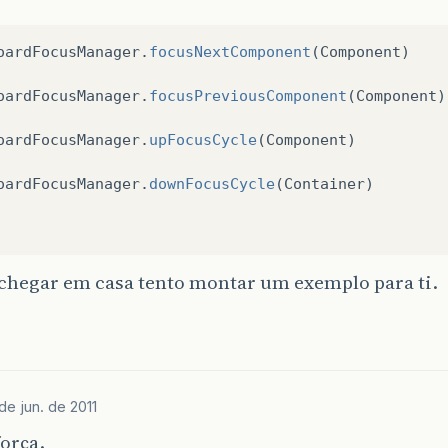
oardFocusManager
.
focusNextComponent
(
Component
)
oardFocusManager
.
focusPreviousComponent
(
Component
)
oardFocusManager
.
upFocusCycle
(
Component
)
oardFocusManager
.
downFocusCycle
(
Container
)
chegar em casa tento montar um exemplo para ti.
de jun. de 2011
força.