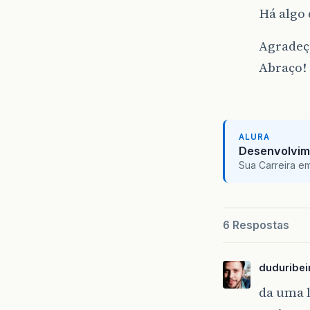
Há algo 
Agradeço
Abraço!
ALURA
Desenvolvim
Sua Carreira e
6 Respostas
duduribei
da uma l