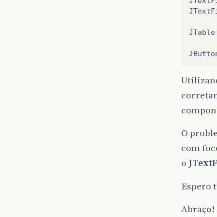
JTextF
JTextF
JTable
JButto
Utiliza
correta
compone
O probl
com foco
o
JTextF
Espero t
Abraço!