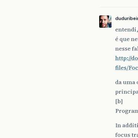
duduribei
entendi
é que ne
nesse fa
http://d
files/F
da uma 
princip
[b]
Program
In addit
focus tr