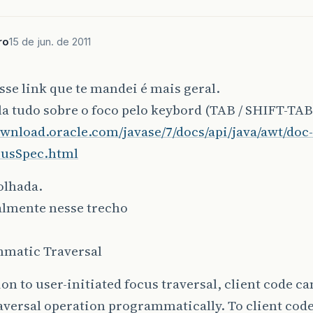
ro
15 de jun. de 2011
,
sse link que te mandei é mais geral.
la tudo sobre o foco pelo keybord (TAB / SHIFT-TAB
ownload.oracle.com/javase/7/docs/api/java/awt/doc-
ocusSpec.html
olhada.
almente nesse trecho
matic Traversal
ion to user-initiated focus traversal, client code can
aversal operation programmatically. To client code