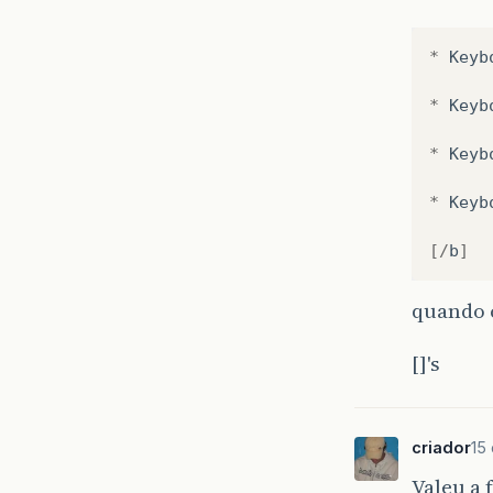
*
Keyb
*
Keyb
*
Keyb
*
Keyb
[/
b
]
quando 
[]'s
criador
15 
Valeu a 