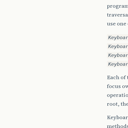
programm
traversa
use one
Keyboa
Keyboa
Keyboa
Keyboa
Each of 
focus ow
operatio
root, th
Keyboar
methods