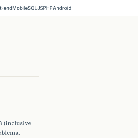
t‑end
Mobile
SQL
JS
PHP
Android
B (inclusive
roblema.