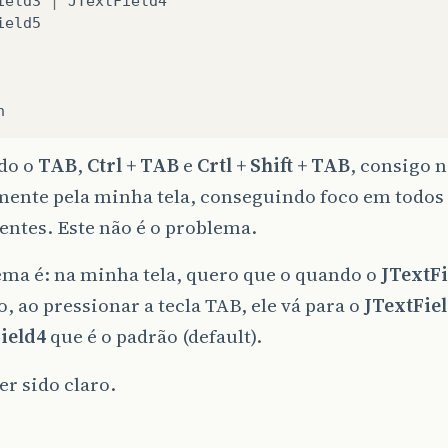
ield3
|
JTextField4
ield5
n
ndo o
TAB
,
Ctrl + TAB
e
Crtl + Shift + TAB
, consigo 
mente pela minha tela, conseguindo foco em todos
ntes. Este não é o problema.
ema é: na minha tela, quero que o quando o
JTextFi
, ao pressionar a tecla TAB, ele vá para o
JTextFie
ield4
que é o padrão (default).
er sido claro.