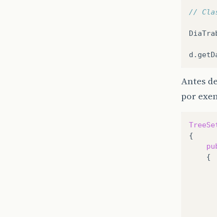
// Cla
DiaTra
d
.
getD
Antes d
por exem
TreeSe
pu