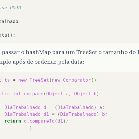
sse POJO
balhado
ata
();
e passar o hashMap para um TreeSet o tamanho do
plo após de ordenar pela data:
t
ts
=
new
TreeSet
(
new
Comparator
()
blic
int
compare
(
Object
a
,
Object
b
)
DiaTrabalhado
d
=
(
DiaTrabalhado
)
a
;
DiaTrabalhado
d1
=
(
DiaTrabalhado
)
b
;
return
d
.
compareTo
(
d1
)
;
}
