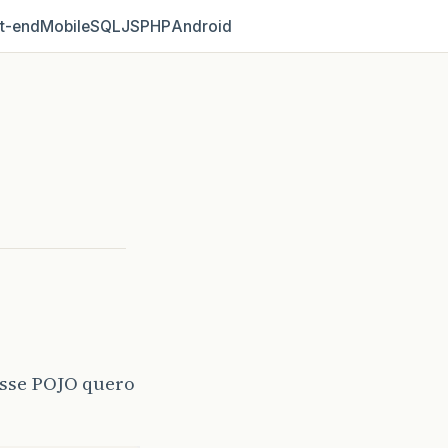
t‑end
Mobile
SQL
JS
PHP
Android
sse POJO quero