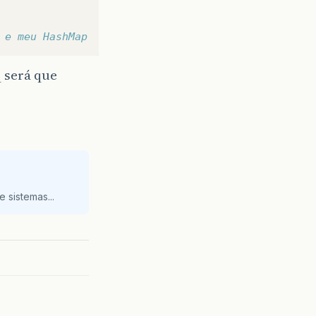
 e meu HashMap
q será que
 sistemas...