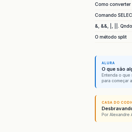
Como converter i
Comando SELECT 
&, &&, |, ||. Qnd
O método split
ALURA
O que são al
Entenda o que 
para começar 
CASA DO COD
Desbravando 
Por Alexandre 