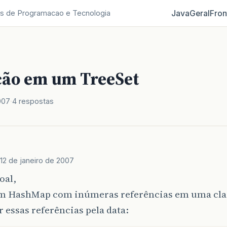
Java
Geral
Fron
s de Programacao e Tecnologia
ão em um TreeSet
007
4 respostas
12 de janeiro de 2007
oal,
m HashMap com inúmeras referências em uma cla
 essas referências pela data: