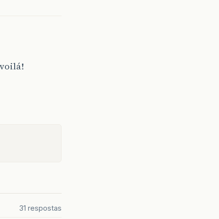
voilá!
31 respostas