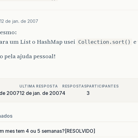
12 de jan. de 2007
mesmo:
para um List o HashMap usei
e 
Collection.sort()
 pela ajuda pessoal!
ULTIMA RESPOSTA
RESPOSTAS
PARTICIPANTES
o de 2007
12 de jan. de 2007
4
3
nados
um mes tem 4 ou 5 semanas?[RESOLVIDO]