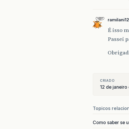
ramilani12
É isso 
Passei 
Obrigado
CRIADO
12 de janeir
Topicos relacio
Como saber se 