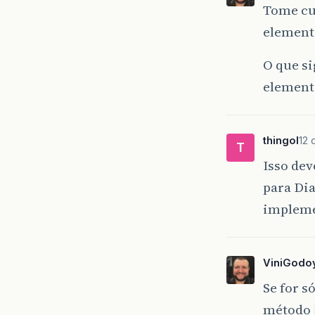
Tome cu
element
O que s
elemento
thingol
12 
T
Isso de
para Di
impleme
ViniGodo
Se for s
método