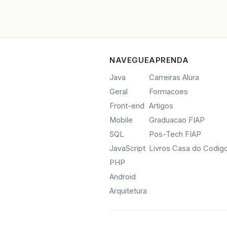
NAVEGUE
APRENDA
Java
Carreiras Alura
Geral
Formacoes
Front-end
Artigos
Mobile
Graduacao FIAP
SQL
Pos-Tech FIAP
JavaScript
Livros Casa do Codig
PHP
Android
Arquitetura