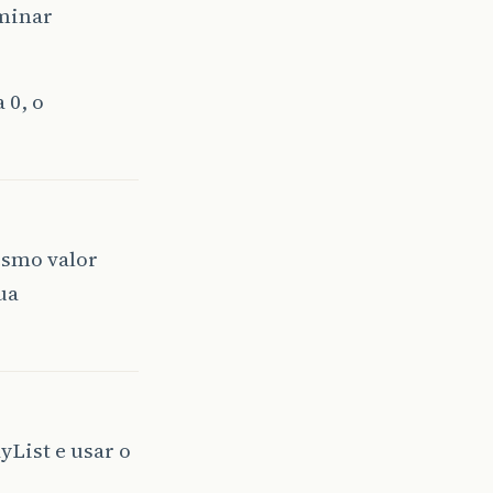
iminar
 0, o
esmo valor
ua
yList e usar o