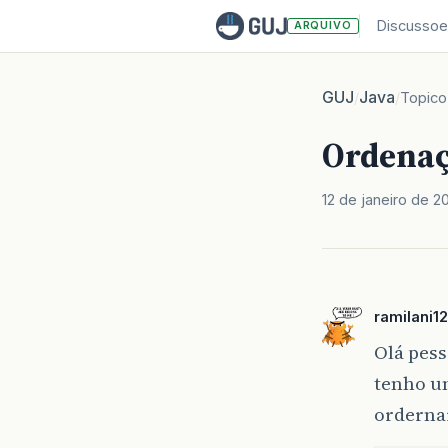
Discussoe
ARQUIVO
GUJ
Java
/
/
Topico
Ordenaç
12 de janeiro de 2
ramilani12
Olá pess
tenho u
ordernar