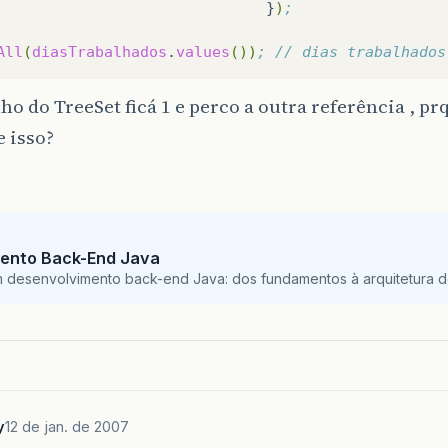
}
)
;
All
(
diasTrabalhados
.
values
())
; // dias trabalhados
o do TreeSet ficá 1 e perco a outra referência , pr
 isso?
ento Back-End Java
m desenvolvimento back-end Java: dos fundamentos à arquitetura de
y
12 de jan. de 2007