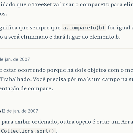
idado que o TreeSet vai usar o compareTo para el
os.
ignifica que sempre que
for igual a
a.compareTo(b)
 a será eliminado e dará lugar ao elemento b.
de jan. de 2007
ve estar ocorrendo porque há dois objetos com o m
aTrabalhado. Você precisa pôr mais um campo na s
ntação de compare.
y
12 de jan. de 2007
ó para exibir ordenado, outra opção é criar um Arra
.
Collections.sort()