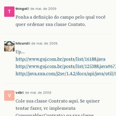
thingol
8 de mai. de 2009
T
Ponha a definição do campo pelo qual você
quer ordenar sua classe Contato.
hitcurst
8 de mai. de 2009
Up…
http://www.guj.com.br/posts/list/16188.java
http://www.guj.com.br/posts/list/125388.java#67
http://java.sun.com/j2se/1.4.2/docs/api/java/uti
vdb
8 de mai. de 2009
V
Cole sua classe Contrato aqui. Se quiser
tentar fazer, vc implementa
Comparable<Contrato> na sua classe