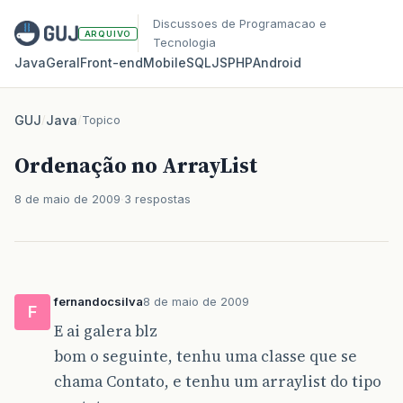
Discussoes de Programacao e
ARQUIVO
Tecnologia
Java
Geral
Front‑end
Mobile
SQL
JS
PHP
Android
GUJ
/
Java
/
Topico
Ordenação no ArrayList
8 de maio de 2009
3 respostas
fernandocsilva
8 de maio de 2009
F
E ai galera blz
bom o seguinte, tenhu uma classe que se
chama Contato, e tenhu um arraylist do tipo