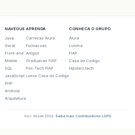
NAVEGUE
APRENDA
CONHECA O GRUPO
Java
Carreiras Alura
Alura
Geral
Formacoes
Lumina
Front-end
Artigos
FIAP
Mobile
Graduacao FIAP
Casa do Codigo
SQL
Pos-Tech FIAP
Hipsters.tech
JavaScript
Livros Casa do Codigo
PHP
Android
Arquitetura
GUJ: desde 2002.
·
Saiba mais
·
Contribuidores
·
LGPD