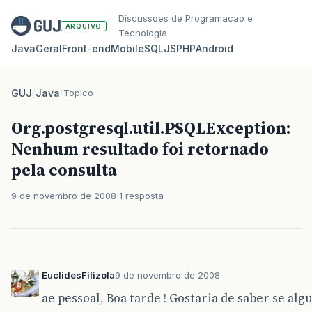
Discussoes de Programacao e
ARQUIVO
Tecnologia
Java
Geral
Front‑end
Mobile
SQL
JS
PHP
Android
GUJ
/
Java
/
Topico
Org.postgresql.util.PSQLException:
Nenhum resultado foi retornado
pela consulta
9 de novembro de 2008
1 resposta
EuclidesFilizola
9 de novembro de 2008
ae pessoal, Boa tarde ! Gostaria de saber se al