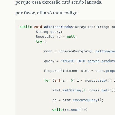
porque essa excessão está sendo lançada.
por favor, olha só meu código:
public
void
adicionarDados
(
ArrayList
<
String
>
n
String
query
;
ResultSet
rs
=
null
;
try
{
conn
=
ConexaoPostgreSQL
.
getConexa
query
=
"INSERT INTO sppweb.produt
PreparedStatement
stmt
=
conn
.
prep
for
(
int
i
=
0
;
i
<
nomes
.
size
();
stmt
.
setString
(
1
,
nomes
.
get
(
i
)
rs
=
stmt
.
executeQuery
();
while
(
rs
.
next
()){