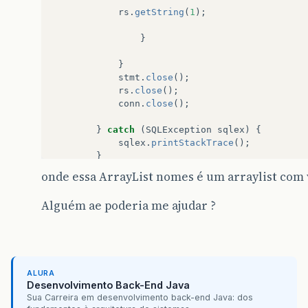
rs
.
getString
(
1
);
}
}
stmt
.
close
();
rs
.
close
();
conn
.
close
();
}
catch
(
SQLException
sqlex
)
{
sqlex
.
printStackTrace
();
}
onde essa ArrayList nomes é um arraylist com 
}
Alguém ae poderia me ajudar ?
ALURA
Desenvolvimento Back-End Java
Sua Carreira em desenvolvimento back-end Java: dos