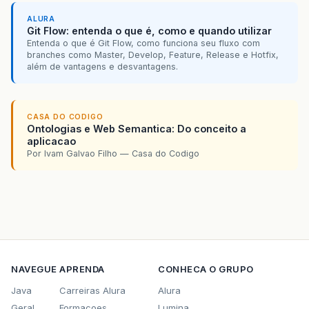
ALURA
Git Flow: entenda o que é, como e quando utilizar
Entenda o que é Git Flow, como funciona seu fluxo com
branches como Master, Develop, Feature, Release e Hotfix,
além de vantagens e desvantagens.
CASA DO CODIGO
Ontologias e Web Semantica: Do conceito a
aplicacao
Por Ivam Galvao Filho — Casa do Codigo
NAVEGUE
APRENDA
CONHECA O GRUPO
Java
Carreiras Alura
Alura
Geral
Formacoes
Lumina