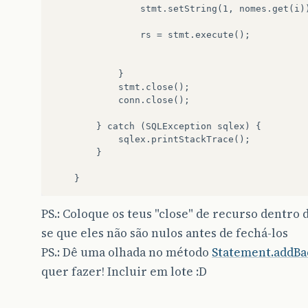
                stmt.setString(1, nomes.get(i))
                rs = stmt.execute();   

            }   

            stmt.close();    

            conn.close();   

        } catch (SQLException sqlex) {   

            sqlex.printStackTrace();   

        }   

PS.: Coloque os teus "close" de recurso dentro d
se que eles não são nulos antes de fechá-los
PS.: Dê uma olhada no método
Statement.addBa
quer fazer! Incluir em lote :D