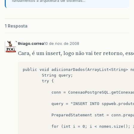
fundamentos à arquitetura de sistemas...
1 Resposta
thiago.correa
10 de nov. de 2008
Cara, é um insert, logo não vai ter retorno, es
public void adicionarDados(ArrayList<String> no
        String query;   

        try {   

            conn = ConexaoPostgreSQL.getConexao
            query = "INSERT INTO sppweb.produto
            PreparedStatement stmt = conn.prepa
            for (int i = 0; i < nomes.size(); i