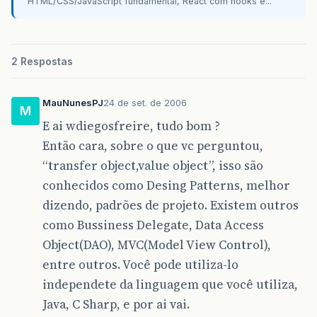
HTML/CSS/JavaScript fundamental, React com hooks e...
2 Respostas
MauNunesPJ
24 de set. de 2006
M
E ai wdiegosfreire, tudo bom ?
Então cara, sobre o que vc perguntou,
“transfer object,value object”, isso são
conhecidos como Desing Patterns, melhor
dizendo, padrões de projeto. Existem outros
como Bussiness Delegate, Data Access
Object(DAO), MVC(Model View Control),
entre outros. Você pode utiliza-lo
independete da linguagem que você utiliza,
Java, C Sharp, e por ai vai.