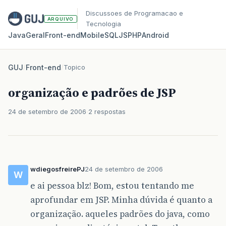
Discussoes de Programacao e
ARQUIVO
Tecnologia
Java
Geral
Front‑end
Mobile
SQL
JS
PHP
Android
GUJ
/
Front-end
/
Topico
organização e padrões de JSP
24 de setembro de 2006
2 respostas
wdiegosfreirePJ
24 de setembro de 2006
W
e ai pessoa blz! Bom, estou tentando me
aprofundar em JSP. Minha dúvida é quanto a
organização. aqueles padrões do java, como