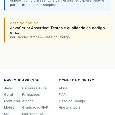
objetos, como classes, objetos, herança, encapsulamento e
polimorfismo, com exemplos.
CASA DO CODIGO
JavaScript Assertivo: Testes e qualidade de codigo
em...
Por Gabriel Ramos — Casa do Codigo
NAVEGUE
APRENDA
CONHECA O GRUPO
Java
Carreiras Alura
Alura
Geral
Formacoes
FIAP
Front-end
Artigos
Casa do Codigo
Mobile
Graduacao FIAP
Hipsters.tech
SQL
Pos-Tech FIAP