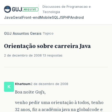
Discussoes de Programacao e
ARQUIVO
Tecnologia
Java
Geral
Front‑end
Mobile
SQL
JS
PHP
Android
GUJ
/
Assuntos Gerais
/
Topico
Orientação sobre carreira Java
2 de dezembro de 2008
13 respostas
Khartoum
2 de dezembro de 2008
K
Boa noite Guj’s,
venho pedir uma orientação à todos, tenho
32 anos, fiz a acadêmia java na globalcode e