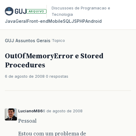
Discussoes de Programacao e
ARQUIVO
Tecnologia
Java
Geral
Front‑end
Mobile
SQL
JS
PHP
Android
GUJ
/
Assuntos Gerais
/
Topico
OutOfMemoryError e Stored
Procedures
6 de agosto de 2008
0 respostas
LucianoM86
6 de agosto de 2008
Pessoal
Estou com um problema de