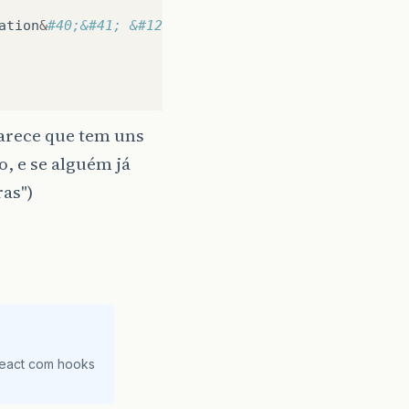
ation
&
#40;&#41; &#123;
arece que tem uns
o, e se alguém já
as")
React com hooks