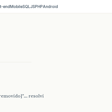
t‑end
Mobile
SQL
JS
PHP
Android
removido]"... resolvi