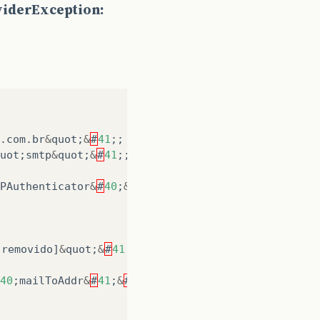
viderException:
.
com
.
br
&
quot
;
&
#
41
;;
uot
;
smtp
&
quot
;
&
#
41
;;
PAuthenticator
&
#
40
;
&
#
41
;
&
#
41
;;
removido
]
&
quot
;
&
#
41
;
&
#
41
;;
40
;
mailToAddr
&
#
41
;
&
#
41
;;