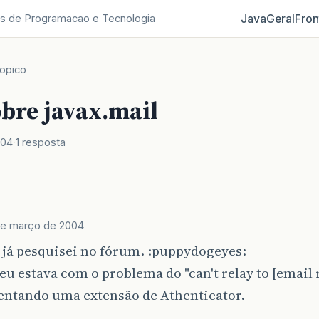
Java
Geral
Fron
s de Programacao e Tecnologia
opico
obre javax.mail
004
1 resposta
de março de 2004
 já pesquisei no fórum. :puppydogeyes:
eu estava com o problema do "can't relay to [email 
ntando uma extensão de Athenticator.