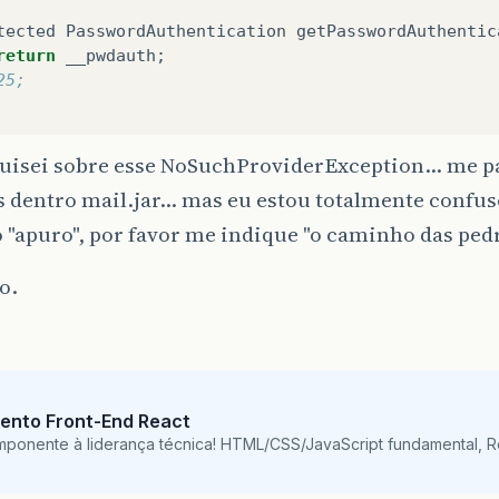
tected
PasswordAuthentication
getPasswordAuthentic
return
__pwdauth
;
25;
quisei sobre esse NoSuchProviderException... me p
 dentro mail.jar... mas eu estou totalmente confus
 "apuro", por favor me indique "o caminho das pedr
o.
ento Front-End React
mponente à liderança técnica! HTML/CSS/JavaScript fundamental, 