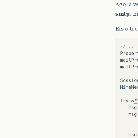
Agora v
smtp
. 
Eis o tr
//...
Proper
mailPr
mailPr
Sessio
MimeMe
try
&
#
msg
msg
msg