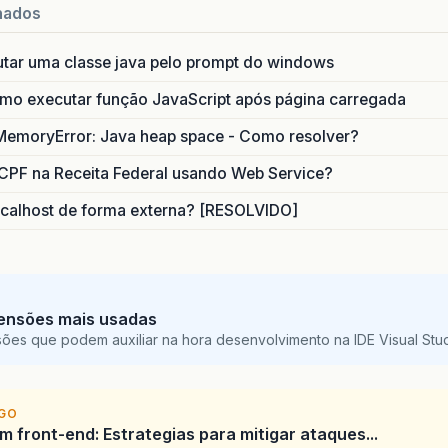
nados
utar uma classe java pelo prompt do windows
o executar função JavaScript após página carregada
MemoryError: Java heap space - Como resolver?
CPF na Receita Federal usando Web Service?
calhost de forma externa? [RESOLVIDO]
ensões mais usadas
sões que podem auxiliar na hora desenvolvimento na IDE Visual St
IGO
 front-end: Estrategias para mitigar ataques...