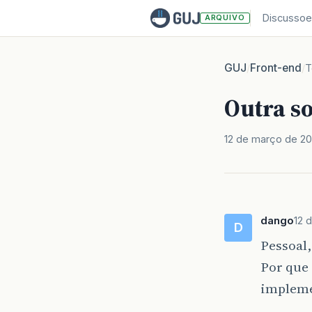
Discussoe
ARQUIVO
GUJ
Front-end
/
/
T
Outra s
12 de março de 2
dango
12 
D
Pessoal,
Por que 
impleme