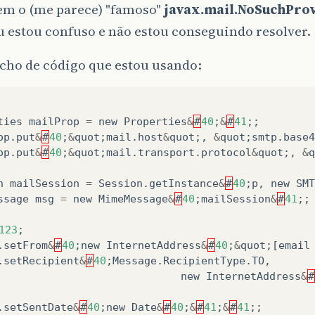
em o (me parece) "famoso"
javax.mail.NoSuchPro
Eu estou confuso e não estou conseguindo resolver.
echo de código que estou usando:
ties
mailProp
=
new
Properties
&
#
40
;
&
#
41
;;
op
.
put
&
#
40
;
&
quot
;
mail
.
host
&
quot
;,
&
quot
;
smtp
.
base4
op
.
put
&
#
40
;
&
quot
;
mail
.
transport
.
protocol
&
quot
;,
&
q
n
mailSession
=
Session
.
getInstance
&
#
40
;
p
,
new
SMT
ssage
msg
=
new
MimeMessage
&
#
40
;
mailSession
&
#
41
;;
123
;
.
setFrom
&
#
40
;
new
InternetAddress
&
#
40
;
&
quot
;[
email
.
setRecipient
&
#
40
;
Message
.
RecipientType
.
TO
,
new
InternetAddress
&
#
.
setSentDate
&
#
40
;
new
Date
&
#
40
;
&
#
41
;
&
#
41
;;