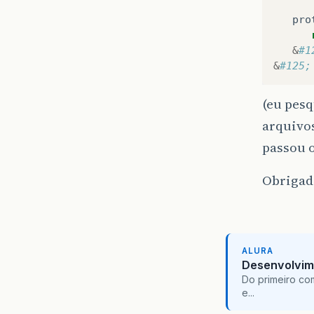
pro
&
#1
&
#125;
(eu pes
arquivos
passou o
Obrigad
ALURA
Desenvolvim
Do primeiro co
e...