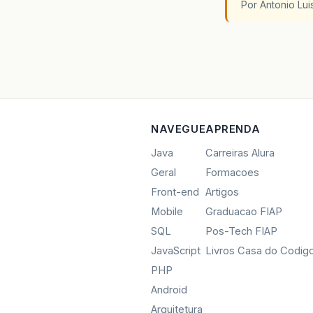
Por Antonio Lu
NAVEGUE
APRENDA
Java
Carreiras Alura
Geral
Formacoes
Front-end
Artigos
Mobile
Graduacao FIAP
SQL
Pos-Tech FIAP
JavaScript
Livros Casa do Codig
PHP
Android
Arquitetura