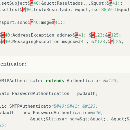
.
setSubject
&
#
40
;
&
quot
;
Resultados
...
&
quot
;
&
#
41
;;
.
setText
&
#
40
;
textoResultado
,
&
quot
;
iso
-8859-1
&
quot
nsport
.
send
&
#
40
;
msg
&
#
41
;;
&
#
40
;
AddressException
addrex
&
#
41
;
&
#
123
;
&
#
125
;
&
#
40
;
MessagingException
msgex
&
#
41
;
&
#
123
;
&
#
125
;
enticator:
SMTPAuthenticator
extends
Authenticator
&
#123;
vate
PasswordAuthentication
__pwdauth
;
lic
SMTPAuthenticator
&
#40;&#41; &#123;
wdauth
=
new
PasswordAuthentication
&
#40;
&
quot
;
&
lt
;
user
-
name
&
gt
;
&
quot
;,
&
quot
;
&
25;