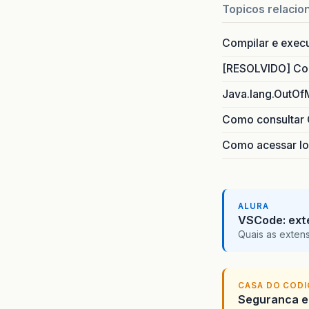
Topicos relacio
Compilar e exec
[RESOLVIDO] Com
Java.lang.OutOf
Como consultar 
Como acessar lo
ALURA
VSCode: ext
Quais as exten
CASA DO COD
Seguranca em