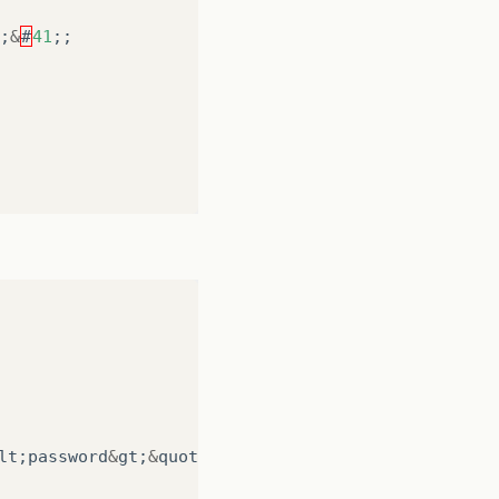
;
&
#
41
;;
lt
;
password
&
gt
;
&
quot
;
&
#41;;