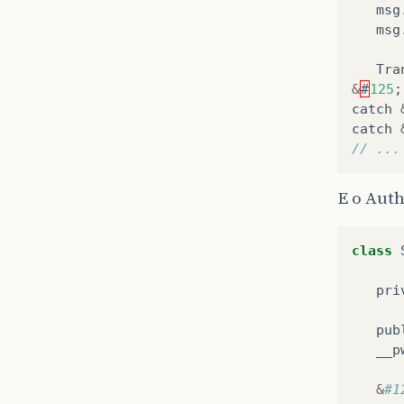
msg
msg
Tra
&
#
125
;
catch
catch
// ...
E o Auth
class
pri
pub
__p
&
#1