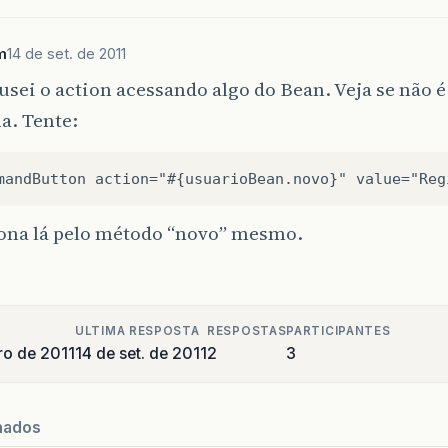
m
14 de set. de 2011
sei o action acessando algo do Bean. Veja se não é
a. Tente:
iona lá pelo método “novo” mesmo.
ULTIMA RESPOSTA
RESPOSTAS
PARTICIPANTES
ro de 2011
14 de set. de 2011
2
3
nados