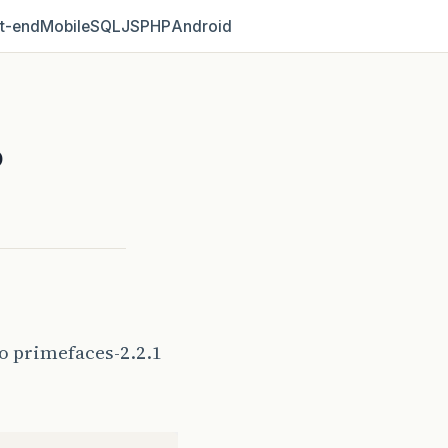
t‑end
Mobile
SQL
JS
PHP
Android
o
o primefaces-2.2.1