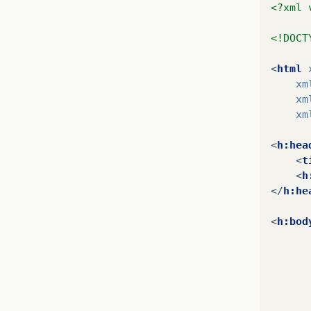
<?xml 
<!DOCT
<
html
xm
xm
xm
<
h:hea
<
t
<
h
</
h:he
<
h:bod