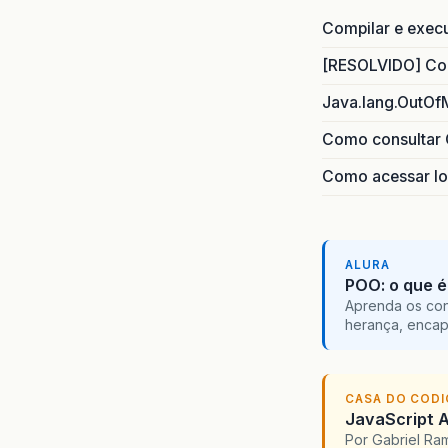
Compilar e exec
[RESOLVIDO] Com
Java.lang.OutOf
Como consultar 
Como acessar lo
ALURA
POO: o que é
Aprenda os con
herança, encap
CASA DO COD
JavaScript A
Por Gabriel R