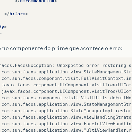
</
h:commandLink
>
</
h:form
>
dy
>
>
 no componente do prime que acontece o erro:
faces.FacesException: Unexpected error restoring s