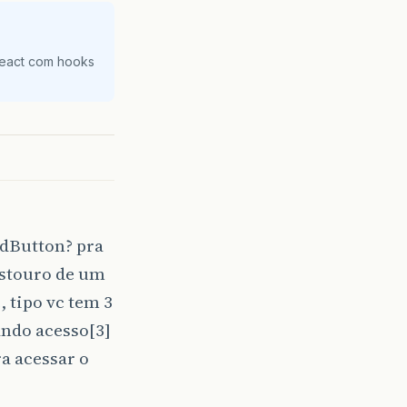
 Size: 0

React com hooks
dButton? pra
 estouro de um
, tipo vc tem 3
ando acesso[3]
ra acessar o