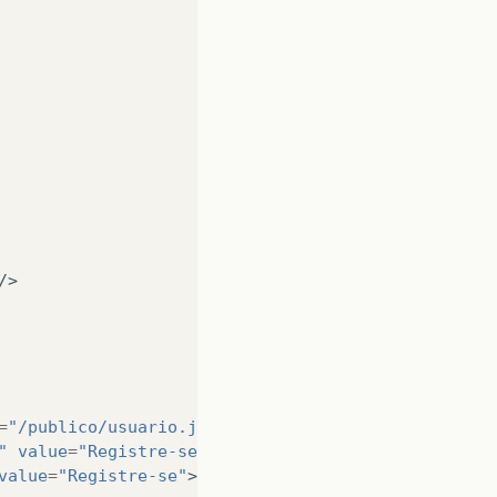
/>
=
"/publico/usuario.jsf"
/>
"
value
=
"Registre-se"
/>
value
=
"Registre-se"
>