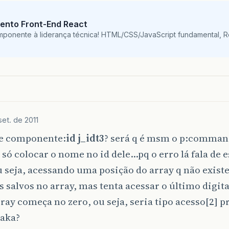
 by: java.lang.IndexOutOfBoundsException: Index: 0,
ento Front-End React
mponente à liderança técnica! HTML/CSS/JavaScript fundamental, 
set. de 2011
se componente:
id j_idt3
? será q é msm o p:comman
 só colocar o nome no id dele…pq o erro lá fala de
u seja, acessando uma posição do array q não existe
s salvos no array, mas tenta acessar o último digit
ray começa no zero, ou seja, seria tipo acesso[2] p
saka?