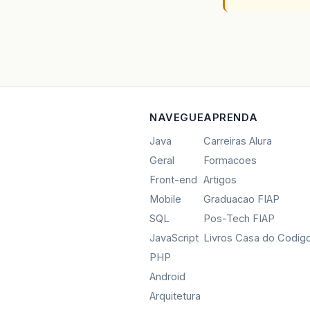
NAVEGUE
APRENDA
Java
Carreiras Alura
Geral
Formacoes
Front-end
Artigos
Mobile
Graduacao FIAP
SQL
Pos-Tech FIAP
JavaScript
Livros Casa do Codig
PHP
Android
Arquitetura