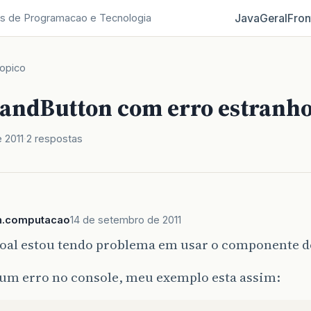
Java
Geral
Fron
s de Programacao e Tecnologia
opico
ndButton com erro estranh
 2011
2 respostas
h.computacao
14 de setembro de 2011
soal estou tendo problema em usar o componente d
 um erro no console, meu exemplo esta assim: