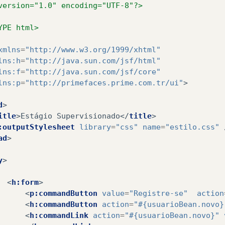
version="1.0" encoding="UTF-8"?>
YPE html>
xmlns
=
"http://www.w3.org/1999/xhtml"
lns:h
=
"http://java.sun.com/jsf/html"
lns:f
=
"http://java.sun.com/jsf/core"
lns:p
=
"http://primefaces.prime.com.tr/ui"
>
d
>
itle
>
Estágio Supervisionado
</
title
>
:outputStylesheet
library
=
"css"
name
=
"estilo.css"
ad
>
y
>
<
h:form
>
<
p:commandButton
value
=
"Registre-se"
action
<
h:commandButton
action
=
"#{usuarioBean.novo}
<
h:commandLink
action
=
"#{usuarioBean.novo}"