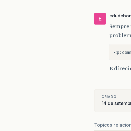
edudebo
E
Sempre u
problem
E direc
CRIADO
14 de setemb
Topicos relacio