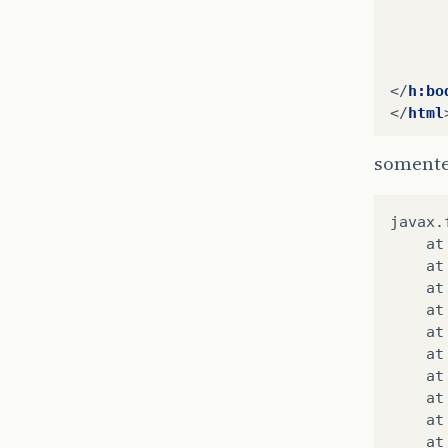
</
h:bo
</
html
somente
javax.
	at com.sun.faces.application.view.StateManagementStrategyImpl$1.visit(StateManagementStrategyImpl.java:273)

	at com.sun.faces.component.visit.FullVisitContext.invokeVisitCallback(FullVisitContext.java:151)

	at javax.faces.component.UIComponent.visitTree(UIComponent.java:1485)

	at javax.faces.component.UIComponent.visitTree(UIComponent.java:1496)

	at com.sun.faces.component.visit.VisitUtils.doFullNonIteratingVisit(VisitUtils.java:75)

	at com.sun.faces.application.view.StateManagementStrategyImpl.restoreView(StateManagementStrategyImpl.java:257)

	at com.sun.faces.application.StateManagerImpl.restoreView(StateManagerImpl.java:181)

	at com.sun.faces.application.view.ViewHandlingStrategy.restoreView(ViewHandlingStrategy.java:123)

	at com.sun.faces.application.view.FaceletViewHandlingStrategy.restoreView(FaceletViewHandlingStrategy.java:448)

	at com.sun.faces.application.view.MultiViewHandler.restoreView(MultiViewHandler.java:148)
