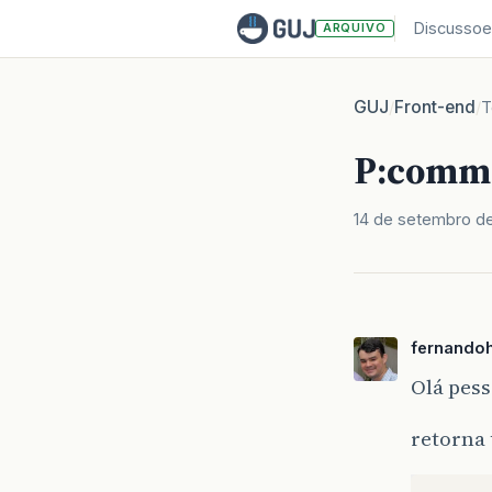
Discussoe
ARQUIVO
GUJ
Front-end
/
/
T
P:comma
14 de setembro de
fernando
Olá pes
retorna