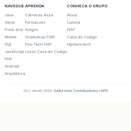
NAVEGUE
APRENDA
CONHECA O GRUPO
Java
Carreiras Alura
Alura
Geral
Formacoes
Lumina
Front-end
Artigos
FIAP
Mobile
Graduacao FIAP
Casa do Codigo
SQL
Pos-Tech FIAP
Hipsters.tech
JavaScript
Livros Casa do Codigo
PHP
Android
Arquitetura
GUJ: desde 2002.
·
Saiba mais
·
Contribuidores
·
LGPD