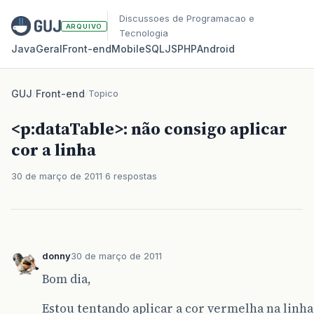
Discussoes de Programacao e
ARQUIVO
Tecnologia
Java
Geral
Front‑end
Mobile
SQL
JS
PHP
Android
GUJ
/
Front-end
/
Topico
<p:dataTable>: não consigo aplicar
cor a linha
30 de março de 2011
6 respostas
donny
30 de março de 2011
Bom dia,
Estou tentando aplicar a cor vermelha na linha