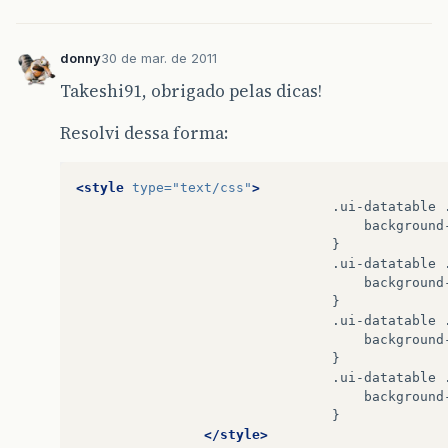
donny
30 de mar. de 2011
Takeshi91, obrigado pelas dicas!
Resolvi dessa forma:
<style
type=
"text/css"
>
.ui-datatable
background
.ui-datatable
.ui-datatable
.ui-datatable
</style>