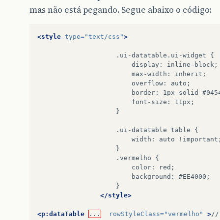
mas não está pegando. Segue abaixo o código:
<style
type=
"text/css"
>
.ui-datatable.ui-widget
display:
max-width:
overflow:
border:
1px
solid
font-size:
}

.ui-datatable
table
width:
auto
.vermelho
color:
background:
</style>
<p:dataTable
...
rowStyleClass=
"vermelho"
>
//