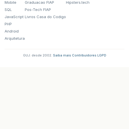
Mobile
Graduacao FIAP
Hipsters.tech
SQL
Pos-Tech FIAP
JavaScript
Livros Casa do Codigo
PHP
Android
Arquitetura
GUJ: desde 2002.
·
Saiba mais
·
Contribuidores
·
LGPD