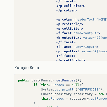
</f:facet>
</p:cellEditor>
</p:column>
<p:column
headerText=
"NOME
<p:resizable/>
<p:cellEditor>
<f:facet
name=
"output"
>
<h:outputText
value=
"#{fun
</f:facet>
<f:facet
name=
"input"
>
<p:inputText
value=
"#{func
</f:facet>
</p:cellEditor>
</p:column>
Função Bean
<p:column
headerText=
"DESC
<p:resizable/>
public
List
<
Funcao
>
getFuncoes
(){
<p:cellEditor>
if
(
this
.
Funcoes
==
null
){
<f:facet
name=
"output"
>
System
.
out
.
println
(
"GETFUNCOES"
);
<h:outputText
value=
"#{fun
FuncaoRepository
repository
=
new
</f:facet>
this
.
Funcoes
=
repository
.
getFunco
<f:facet
name=
"input"
>
}
<p:inputText
value=
"#{func