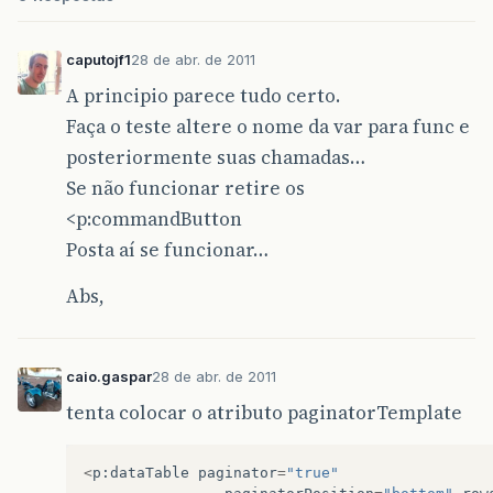
caputojf1
28 de abr. de 2011
A principio parece tudo certo.
Faça o teste altere o nome da var para func e
posteriormente suas chamadas…
Se não funcionar retire os
<p:commandButton
Posta aí se funcionar…
Abs,
caio.gaspar
28 de abr. de 2011
tenta colocar o atributo paginatorTemplate
<
p
:
dataTable
paginator
=
"true"