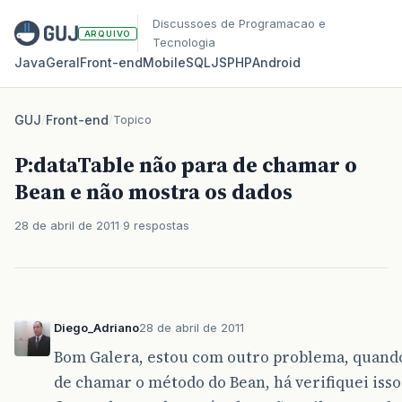
Discussoes de Programacao e
ARQUIVO
Tecnologia
Java
Geral
Front‑end
Mobile
SQL
JS
PHP
Android
GUJ
/
Front-end
/
Topico
P:dataTable não para de chamar o
Bean e não mostra os dados
28 de abril de 2011
9 respostas
Diego_Adriano
28 de abril de 2011
Bom Galera, estou com outro problema, quando
de chamar o método do Bean, há verifiquei iss