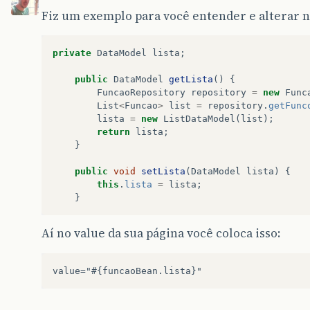
Fiz um exemplo para você entender e alterar n
private
DataModel
lista
;
public
DataModel
getLista
()
{
FuncaoRepository
repository
=
new
Func
List
<
Funcao
>
list
=
repository
.
getFunc
lista
=
new
ListDataModel
(
list
);
return
lista
;
}
public
void
setLista
(
DataModel
lista
)
{
this
.
lista
=
lista
;
}
Aí no value da sua página você coloca isso: