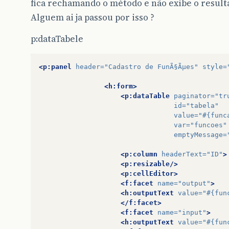
fica rechamando o método e não exibe o result
Alguem ai ja passou por isso ?
p:dataTabele
<p:panel
header=
"Cadastro de FunÃ§Ãµes"
style=
<h:form>
<p:dataTable
paginator=
"tr
id=
"tabela"
value=
"#{func
var=
"funcoes"
emptyMessage=
<p:column
headerText=
"ID"
>
<p:resizable/>
<p:cellEditor>
<f:facet
name=
"output"
>
<h:outputText
value=
"#{fun
</f:facet>
<f:facet
name=
"input"
>
<h:outputText
value=
"#{fun