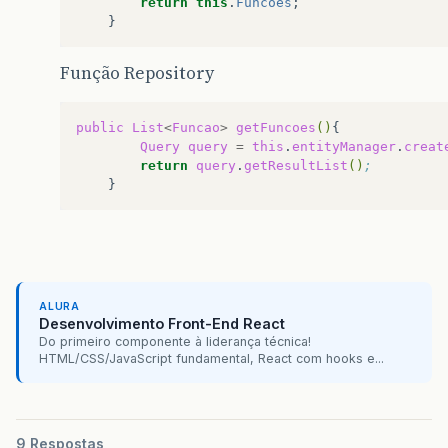
return
this
.
Funcoes
;
</f:facet>
}
</p:cellEditor>
</p:column>
Função Repository
<p:column>
<p:rowEditor/>
public
List
<
Funcao
>
getFuncoes
()
</p:column>
Query
query
=
this
.
entityManager
.
creat
return
query
.
getResultList
()
;
</p:dataTable>
<br/>
<hr/>
<p:commandButton
action=
"u
<p:commandButton
action=
"u
</h:form>
ALURA
Desenvolvimento Front-End React
Do primeiro componente à liderança técnica!
HTML/CSS/JavaScript fundamental, React com hooks e...
9 Respostas