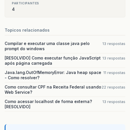
INFO
:
GETLISTA
DATAMODEL
PARTICIPANTES
INFO
:
GETLISTA
DATAMODEL
4
INFO
:
GETLISTA
DATAMODEL
INFO
:
GETLISTA
DATAMODEL
INFO
:
GETLISTA
DATAMODEL
INFO
:
GETLISTA
DATAMODEL
Topicos relacionados
INFO
:
GETLISTA
DATAMODEL
INFO
:
GETLISTA
DATAMODEL
Compilar e executar uma classe java pelo
13 respostas
prompt do windows
INFO
:
GETLISTA
DATAMODEL
INFO
:
GETLISTA
DATAMODEL
[RESOLVIDO] Como executar função JavaScript
13 respostas
INFO
:
GETLISTA
DATAMODEL
após página carregada
INFO
:
GETLISTA
DATAMODEL
Java.lang.OutOfMemoryError: Java heap space
11 respostas
INFO
:
GETLISTA
DATAMODEL
- Como resolver?
INFO
:
GETLISTA
DATAMODEL
INFO
:
GETLISTA
DATAMODEL
Como consultar CPF na Receita Federal usando
22 respostas
INFO
:
GETLISTA
DATAMODEL
Web Service?
INFO
:
GETLISTA
DATAMODEL
Como acessar localhost de forma externa?
INFO
:
GETLISTA
DATAMODEL
13 respostas
[RESOLVIDO]