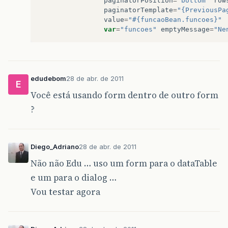
paginatorPosition
=
"bottom"
row
paginatorTemplate
=
"{PreviousPa
value
=
"#{funcaoBean.funcoes}"
var
=
"funcoes"
emptyMessage
=
"Ne
edudebom
28 de abr. de 2011
E
Você está usando form dentro de outro form
?
Diego_Adriano
28 de abr. de 2011
Não não Edu … uso um form para o dataTable
e um para o dialog …
Vou testar agora