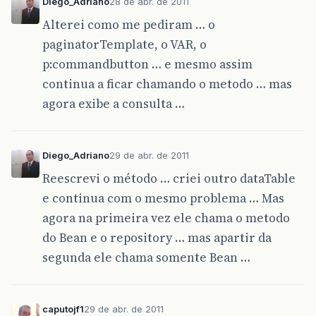
Diego_Adriano
28 de abr. de 2011
Alterei como me pediram … o
paginatorTemplate, o VAR, o
p:commandbutton … e mesmo assim
continua a ficar chamando o metodo … mas
agora exibe a consulta …
Diego_Adriano
29 de abr. de 2011
Reescrevi o método … criei outro dataTable
e continua com o mesmo problema … Mas
agora na primeira vez ele chama o metodo
do Bean e o repository … mas apartir da
segunda ele chama somente Bean …
caputojf1
29 de abr. de 2011