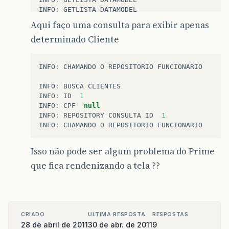
INFO
:
GETLISTA
DATAMODEL
INFO
:
GETLISTA
DATAMODEL
Aqui faço uma consulta para exibir apenas
INFO
:
GETLISTA
DATAMODEL
determinado Cliente
INFO
:
GETLISTA
DATAMODEL
INFO
:
GETLISTA
DATAMODEL
INFO
:
GETLISTA
DATAMODEL
INFO
:
CHAMANDO
O
REPOSITORIO
FUNCIONARIO
INFO
:
GETLISTA
DATAMODEL
INFO
:
GETLISTA
DATAMODEL
INFO
:
BUSCA
CLIENTES
INFO
:
GETLISTA
DATAMODEL
INFO
:
ID
1
INFO
:
CPF
null
INFO
:
GETLISTA
DATAMODEL
INFO
:
REPOSITORY
CONSULTA
ID
1
INFO
:
GETLISTA
DATAMODEL
INFO
:
CHAMANDO
O
REPOSITORIO
FUNCIONARIO
INFO
:
GETLISTA
DATAMODEL
INFO
:
GETLISTA
DATAMODEL
INFO
:
GETLISTA
DATAMODEL
Isso não pode ser algum problema do Prime
INFO
:
GETLISTA
DATAMODEL
que fica rendenizando a tela ??
INFO
:
GETLISTA
DATAMODEL
INFO
:
GETLISTA
DATAMODEL
INFO
:
GETLISTA
DATAMODEL
INFO
:
GETLISTA
DATAMODEL
INFO
:
GETLISTA
DATAMODEL
CRIADO
ULTIMA RESPOSTA
RESPOSTAS
INFO
:
GETLISTA
DATAMODEL
28 de abril de 2011
30 de abr. de 2011
9