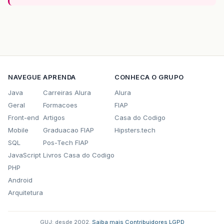
NAVEGUE
APRENDA
CONHECA O GRUPO
Java
Carreiras Alura
Alura
Geral
Formacoes
FIAP
Front-end
Artigos
Casa do Codigo
Mobile
Graduacao FIAP
Hipsters.tech
SQL
Pos-Tech FIAP
JavaScript
Livros Casa do Codigo
PHP
Android
Arquitetura
GUJ: desde 2002.
·
Saiba mais
·
Contribuidores
·
LGPD