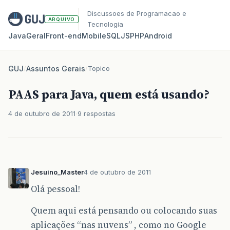
Discussoes de Programacao e
ARQUIVO
Tecnologia
Java
Geral
Front‑end
Mobile
SQL
JS
PHP
Android
GUJ
/
Assuntos Gerais
/
Topico
PAAS para Java, quem está usando?
4 de outubro de 2011
9 respostas
Jesuino_Master
4 de outubro de 2011
Olá pessoal!
Quem aqui está pensando ou colocando suas
aplicações “nas nuvens” , como no Google