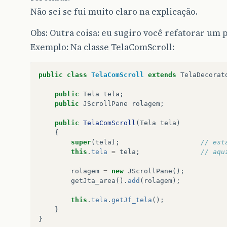
Não sei se fui muito claro na explicação.
Obs: Outra coisa: eu sugiro você refatorar um 
Exemplo: Na classe TelaComScroll:
public
class
TelaComScroll
extends
TelaDecorat
public
Tela
tela
;
public
JScrollPane
rolagem
;
public
TelaComScroll
(
Tela
tela
)
{
super
(
tela
);
// est
this
.
tela
=
tela
;
// aqu
rolagem
=
new
JScrollPane
();
getJta_area
().
add
(
rolagem
);
this
.
tela
.
getJf_tela
();
}
}