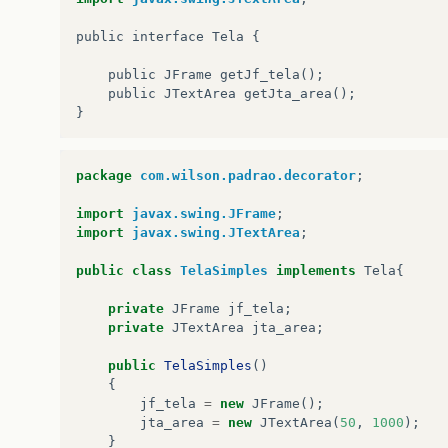
public
interface
Tela
{
public
JFrame
getJf_tela
();
public
JTextArea
getJta_area
();
}
package
com.wilson.padrao.decorator
;
import
javax.swing.JFrame
;
import
javax.swing.JTextArea
;
public
class
TelaSimples
implements
Tela
{
private
JFrame
jf_tela
;
private
JTextArea
jta_area
;
public
TelaSimples
()
{
jf_tela
=
new
JFrame
();
jta_area
=
new
JTextArea
(
50
,
1000
);
}