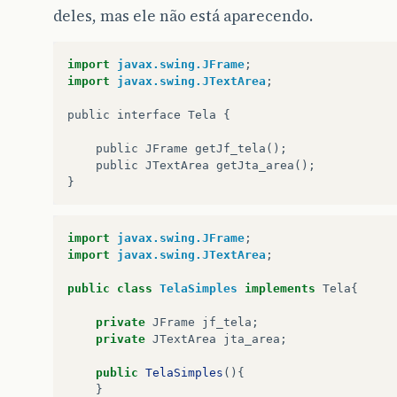
deles, mas ele não está aparecendo.
import
javax.swing.JFrame
;
import
javax.swing.JTextArea
;
public
interface
Tela
{
public
JFrame
getJf_tela
();
public
JTextArea
getJta_area
();
}
import
javax.swing.JFrame
;
import
javax.swing.JTextArea
;
public
class
TelaSimples
implements
Tela
{
private
JFrame
jf_tela
;
private
JTextArea
jta_area
;
public
TelaSimples
(){
}