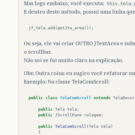
Mas logo embaixo, você executa:
this.tela.
E dentro deste método, possui uma linha qu
Ou seja, ele vai criar OUTRO JTextArea e sub
o scrollbar.
Não sei se fui muito claro na explicação.
Obs: Outra coisa: eu sugiro você refatorar u
Exemplo: Na classe TelaComScroll:
public
class
TelaComScroll
extends
TelaDecor
public
Tela
tela
;
public
JScrollPane
rolagem
;
public
TelaComScroll
(
Tela
tela
)
{