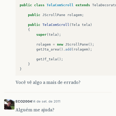
public
class
TelaComScroll
extends
TelaDecorat
public
JScrollPane
rolagem
;
public
TelaComScroll
(
Tela
tela
)
{
super
(
tela
);
rolagem
=
new
JScrollPane
();
getJta_area
().
add
(
rolagem
);
getJf_tela
();
}
}
Você vê algo a mais de errado?
ECO2004
14 de set. de 2011
Alguém me ajuda?