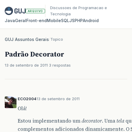
Discussoes de Programacao e
ARQUIVO
Tecnologia
Java
Geral
Front‑end
Mobile
SQL
JS
PHP
Android
GUJ
/
Assuntos Gerais
/
Topico
Padrão Decorator
13 de setembro de 2011
3 respostas
ECO2004
13 de setembro de 2011
Olá!
Estou implementando um
decorator
. Uma
tela
qu
complementos adicionados dinamicamente. O S