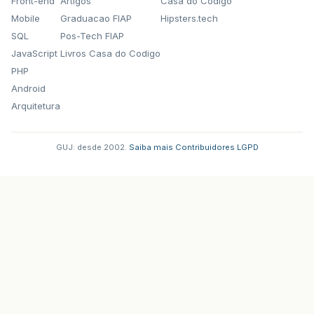
Front-end
Artigos
Casa do Codigo
Mobile
Graduacao FIAP
Hipsters.tech
SQL
Pos-Tech FIAP
JavaScript
Livros Casa do Codigo
PHP
Android
Arquitetura
GUJ: desde 2002.
·
Saiba mais
·
Contribuidores
·
LGPD