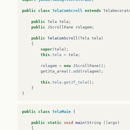
public
class
TelaComScroll
extends
TelaDecorat
public
Tela
tela
;
public
JScrollPane
rolagem
;
public
TelaComScroll
(
Tela
tela
)
{
super
(
tela
);
this
.
tela
=
tela
;
rolagem
=
new
JScrollPane
();
getJta_area
().
add
(
rolagem
);
this
.
tela
.
getJf_tela
();
}
}
public
class
TelaMain
{
public
static
void
main
(
String
[]
args
)
{