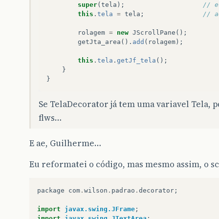
super
(
tela
);
// e
this
.
tela
=
tela
;
// a
rolagem
=
new
JScrollPane
();
getJta_area
().
add
(
rolagem
);
this
.
tela
.
getJf_tela
();
}
}
Se TelaDecorator já tem uma variavel Tela, 
flws…
E ae, Guilherme…
Eu reformatei o código, mas mesmo assim, o s
package
com
.
wilson
.
padrao
.
decorator
;
import
javax.swing.JFrame
;
import
javax.swing.JTextArea
;