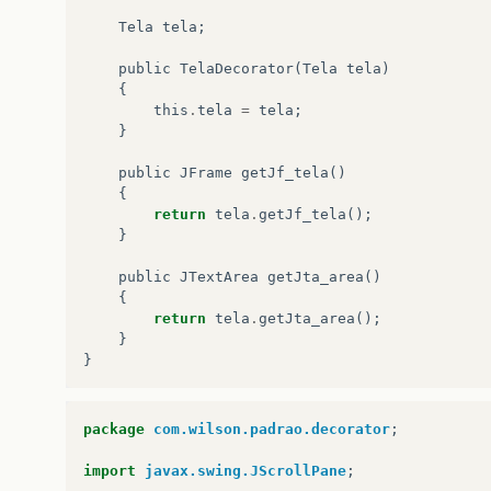
Tela
tela
;
public
TelaDecorator
(
Tela
tela
)
{
this
.
tela
=
tela
;
}
public
JFrame
getJf_tela
()
{
return
tela
.
getJf_tela
();
}
public
JTextArea
getJta_area
()
{
return
tela
.
getJta_area
();
}
}
package
com.wilson.padrao.decorator
;
import
javax.swing.JScrollPane
;