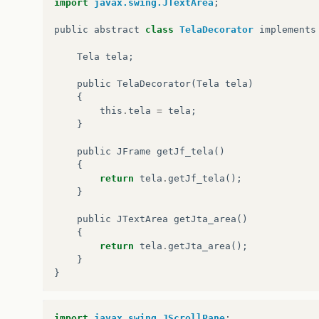
import
javax.swing.JTextArea
;
public
abstract
class
TelaDecorator
implements
Tela
tela
;
public
TelaDecorator
(
Tela
tela
)
{
this
.
tela
=
tela
;
}
public
JFrame
getJf_tela
()
{
return
tela
.
getJf_tela
();
}
public
JTextArea
getJta_area
()
{
return
tela
.
getJta_area
();
}
}
import
javax.swing.JScrollPane
;