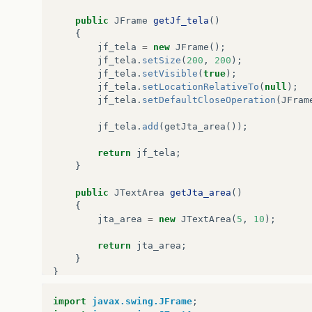
public
JFrame
getJf_tela
()
{
jf_tela
=
new
JFrame
();
jf_tela
.
setSize
(
200
,
200
);
jf_tela
.
setVisible
(
true
);
jf_tela
.
setLocationRelativeTo
(
null
);
jf_tela
.
setDefaultCloseOperation
(
JFram
jf_tela
.
add
(
getJta_area
());
return
jf_tela
;
}
public
JTextArea
getJta_area
()
{
jta_area
=
new
JTextArea
(
5
,
10
);
return
jta_area
;
}
}
import
javax.swing.JFrame
;