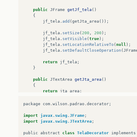
public
JFrame
getJf_tela
()
{
jf_tela
.
add
(
getJta_area
());
jf_tela
.
setSize
(
200
,
200
);
jf_tela
.
setVisible
(
true
);
jf_tela
.
setLocationRelativeTo
(
null
);
jf_tela
.
setDefaultCloseOperation
(
JFram
return
jf_tela
;
}
public
JTextArea
getJta_area
()
{
return
jta_area
;
}
}
package
com
.
wilson
.
padrao
.
decorator
;
import
javax.swing.JFrame
;
import
javax.swing.JTextArea
;
public
abstract
class
TelaDecorator
implements