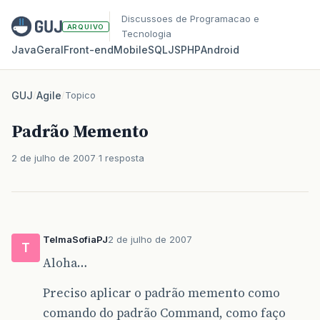
Discussoes de Programacao e
ARQUIVO
Tecnologia
Java
Geral
Front‑end
Mobile
SQL
JS
PHP
Android
GUJ
/
Agile
/
Topico
Padrão Memento
2 de julho de 2007
1 resposta
TelmaSofiaPJ
2 de julho de 2007
T
Aloha…
Preciso aplicar o padrão memento como
comando do padrão Command, como faço