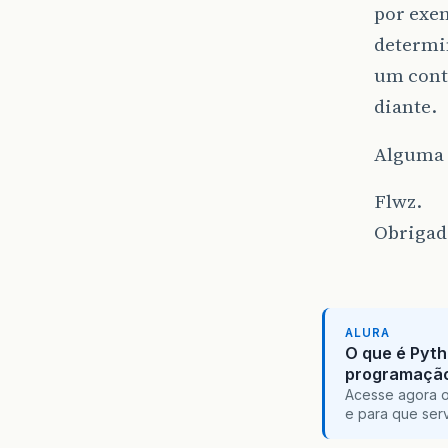
por exem
determin
um cont
diante.
Alguma 
Flwz.
Obrigad
ALURA
O que é Pyth
programaçã
Acesse agora o
e para que serv