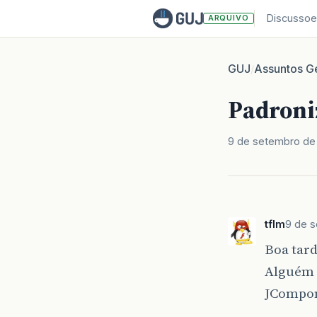
Discussoe
ARQUIVO
GUJ
Assuntos Ge
/
Padroni
9 de setembro de
tflm
9 de 
Boa tard
Alguém 
JCompon