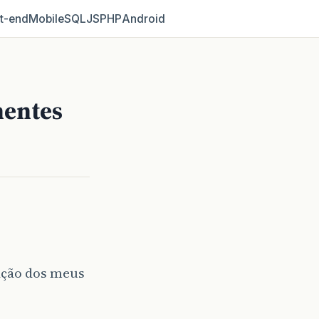
t‑end
Mobile
SQL
JS
PHP
Android
nentes
ação dos meus