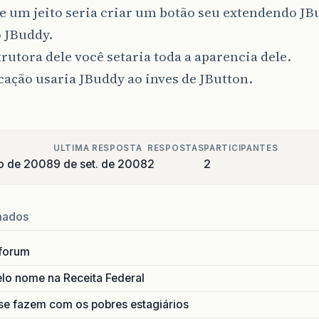
 um jeito seria criar um botão seu extendendo JB
 JBuddy.
rutora dele você setaria toda a aparencia dele.
cação usaria JBuddy ao inves de JButton.
ULTIMA RESPOSTA
RESPOSTAS
PARTICIPANTES
o de 2008
9 de set. de 2008
2
2
nados
forum
lo nome na Receita Federal
se fazem com os pobres estagiários