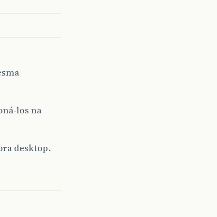
mesma
oná-los na
pra desktop.