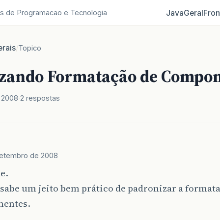
Java
Geral
Fron
s de Programacao e Tecnologia
rais
/
Topico
zando Formatação de Compo
 2008
2 respostas
setembro de 2008
e.
sabe um jeito bem prático de padronizar a format
entes.