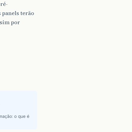
ré-
 panels terão
ssim por
e
amação: o que é