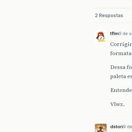
2 Respostas
tflm
9 de s
Corrigin
formataç
Dessa fo
paleta e
Entendem
Vlwz.
dstori
9 de