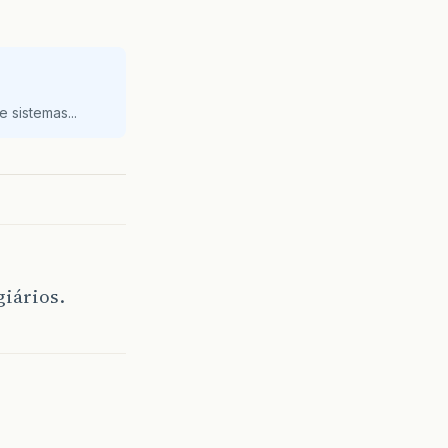
 sistemas...
giários.