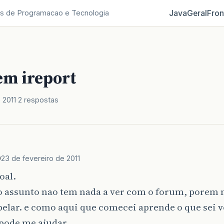
Java
Geral
Fron
s de Programacao e Tecnologia
em ireport
 2011
2 respostas
0
23 de fevereiro de 2011
oal.
o assunto nao tem nada a ver com o forum, porem 
elar. e como aqui que comecei aprende o que sei v
pode me ajudar.