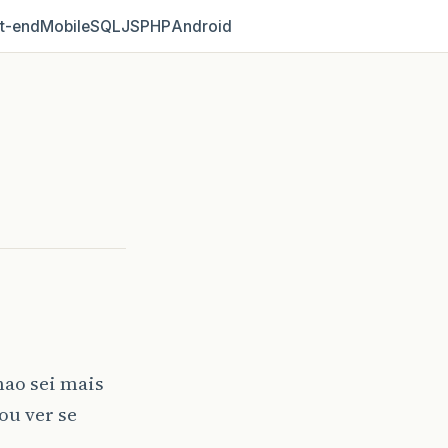
t‑end
Mobile
SQL
JS
PHP
Android
nao sei mais
ou ver se