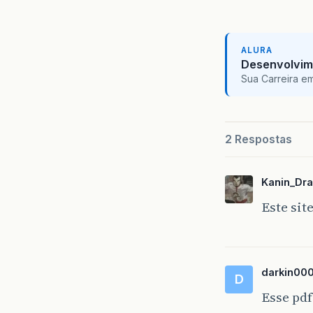
ALURA
Desenvolvim
Sua Carreira e
2 Respostas
Kanin_Dr
Este sit
darkin00
D
Esse pd