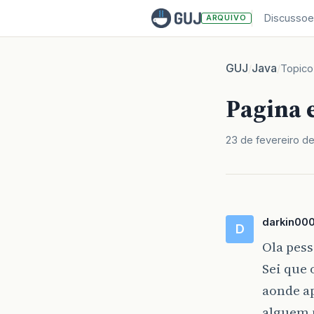
Discussoe
ARQUIVO
GUJ
Java
/
/
Topico
Pagina 
23 de fevereiro de
darkin00
D
Ola pess
Sei que 
aonde ap
alguem 