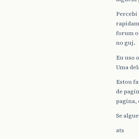
Percebi 
rapidam
forum ou
no guj.
Eu uso o
Uma del
Estou f
de pagin
pagina, 
Se algu
ats