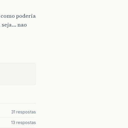
 como poderia
 seja… nao
31 respostas
13 respostas