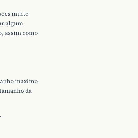
rsoes muito
lar algum
to, assim como
amanho maximo
o tamanho da
.