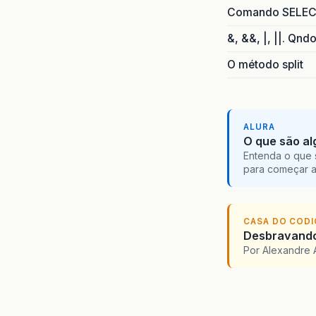
Comando SELECT 
&, &&, |, ||. Qnd
O método split
ALURA
O que são al
Entenda o que 
para começar 
CASA DO COD
Desbravando 
Por Alexandre 